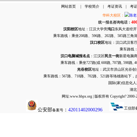
网站首页
|
学校简介
|
考证资讯
|
考
华科大校区：
40
统一报名咨询电话：
汉阳校区
地址：江汉大学旁
沌口
东风大道经开万达
乘车路线：乘坐208路、596路、202路、585路
汉口校区
地址：汉口武汉客厅G栋
乘车路线：
汉口电脑城报名点
：江汉区
民主一街
新星电脑商
乘车路线：乘坐
727路
(或 608路, 707路, 
光谷校区
地址：武汉市洪山区光谷创业街9
乘车路线：567路、718路、702路、521路等珞雄路站下
国际(家)信息化
湖北
网址:www.hbpx.org | 版权所有 Copyrig
工信部
公安部
：
42011402000296
备案号