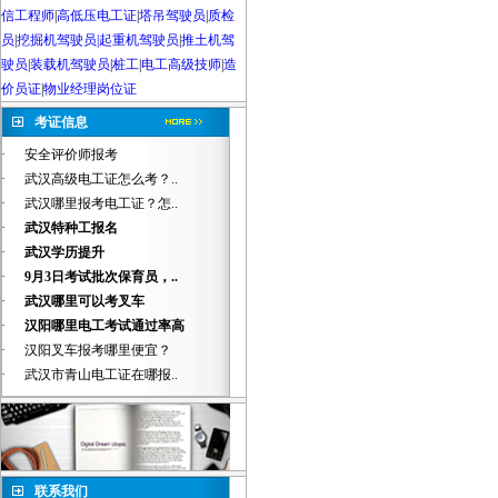
信工程师
|
高低压电工证
|
塔吊驾驶员
|
质检
员
|
挖掘机驾驶员|起重机驾驶员
|
推土机驾
驶员
|
装载机驾驶员
|
桩工
|
电工高级技师
|
造
价员证
|
物业经理岗位证
考证信息
·
安全评价师报考
·
武汉高级电工证怎么考？..
·
武汉哪里报考电工证？怎..
·
武汉特种工报名
·
武汉学历提升
·
9月3日考试批次保育员，..
·
武汉哪里可以考叉车
·
汉阳哪里电工考试通过率高
·
汉阳叉车报考哪里便宜？
·
武汉市青山电工证在哪报..
联系我们