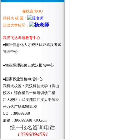
在线咨询QQ
武科大 校 区：
江汉大学校区：
武汉飞达考培教育中心
●国际信息化人才资格认证武汉考试
管理中心
●物业经理岗位证武汉报名中心
●国家职业资格申报中心
武科大校区：武汉科技大学（洪山
校区）综合楼后一栋培训楼二楼
江大校区：武汉沌口江汉大学旁经
开万达广场B2栋四楼
QQ ：396399569
邮箱：396399569@QQ.com
统一报名咨询电话
13396094591