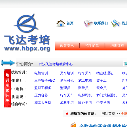
首页
联系我们
线
政策资讯
招生简章
培训课程
中心简介:
武汉飞达考培教育中心
技能培训：
电脑培训
叉车培训
行车天车
物业经理证
物
培
训
住 建 厅：
三类安全ABC
塔吊司机
施工电梯
架子工
起
考
监理工程师
监理员
测量员
安全员
施
中 建 协：
试
压力容器
行车天车
电梯司机
桥门式起重机
叉
分
质 监 局：
类
湖工大学历
成教学历
民办学历
中专学历
质
综合考试：
您所在的位置是：
网站首页
>>
全
全脑潜能开发师-招生简