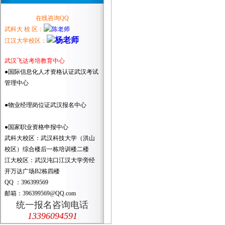
在线咨询QQ
武科大 校 区：
江汉大学校区：
武汉飞达考培教育中心
●国际信息化人才资格认证武汉考试
管理中心
●物业经理岗位证武汉报名中心
●国家职业资格申报中心
武科大校区：武汉科技大学（洪山
校区）综合楼后一栋培训楼二楼
江大校区：武汉沌口江汉大学旁经
开万达广场B2栋四楼
QQ ：396399569
邮箱：396399569@QQ.com
统一报名咨询电话
13396094591