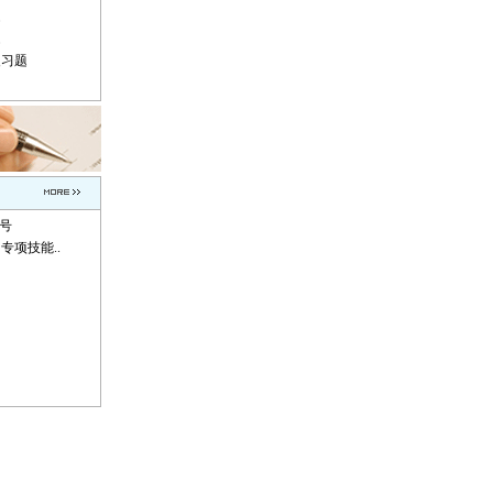
题
题
复习题
称号
专项技能..