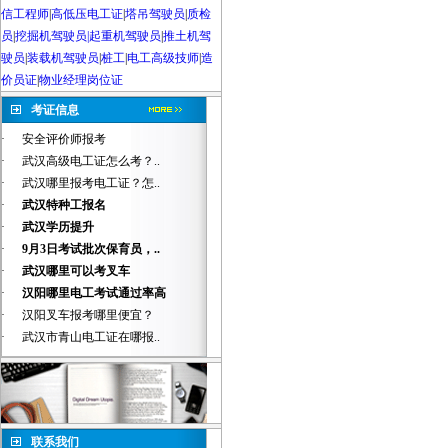
信工程师
|
高低压电工证
|
塔吊驾驶员
|
质检
员
|
挖掘机驾驶员|起重机驾驶员
|
推土机驾
驶员
|
装载机驾驶员
|
桩工
|
电工高级技师
|
造
价员证
|
物业经理岗位证
考证信息
·
安全评价师报考
·
武汉高级电工证怎么考？..
·
武汉哪里报考电工证？怎..
·
武汉特种工报名
·
武汉学历提升
·
9月3日考试批次保育员，..
·
武汉哪里可以考叉车
·
汉阳哪里电工考试通过率高
·
汉阳叉车报考哪里便宜？
·
武汉市青山电工证在哪报..
联系我们