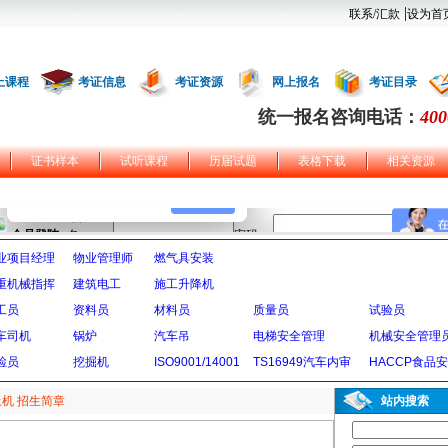
|
联系/汇款
设为首
上课程
考证信息
考证资源
网上报名
考证目录
统一报名咨询电话：
400
证书样本
试听课程
历届试题
表格下载
相关资源
业项目经理
物业管理师
燃气具安装
重机械指挥
建筑电工
施工升降机
工员
资料员
材料员
质量员
试验员
车司机
锅炉
汽车吊
电梯安全管理
机械安全管理
检员
挖掘机
ISO9001/14001
TS16949汽车内审
HACCP食品
机 招生简章
站内搜索