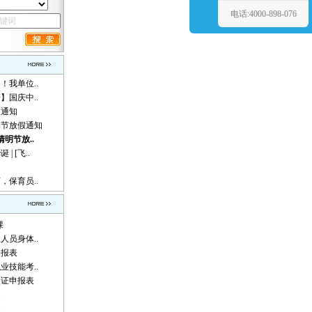
电话:4000-898-076
！我单位..
】国庆中..
假通知
动节放假通知
清明节放..
 [飞..
，保育员..
课
人员身体..
申报表
业技能考..
认证申报表
题
题