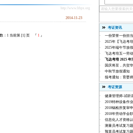
http://www.hbpx.org
2014-11-23
考证资讯
：1 当前第 [1] 页 『
1
』
·
一份荣誉一份担当
·
2025年【飞达考培
·
2025年端午节放
·
飞达考培五一劳
·
飞达考培 2025 年
·
国庆将至，共贺华诞 |
·
中秋节放假通知
·
报考通知：育婴师
考证资源
·
健康管理师-试听
·
2019特种设备作业
·
2018锅检所复审
·
2018年劳动学会职
·
信息化人才资格
·
测量员考试复习
·
预算员考试复习