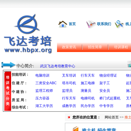
首页
联系我们
线
政策资讯
招生简章
培训课程
中心简介:
武汉飞达考培教育中心
技能培训：
电脑培训
叉车培训
行车天车
物业经理证
物
培
训
住 建 厅：
三类安全ABC
塔吊司机
施工电梯
架子工
起
考
监理工程师
监理员
测量员
安全员
施
中 建 协：
试
压力容器
行车天车
电梯司机
桥门式起重机
叉
分
质 监 局：
类
湖工大学历
成教学历
民办学历
中专学历
质
综合考试：
您所在的位置是：
网站首页
>>
推土
推土机-招生简章