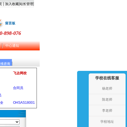
|
|
|
页
加入收藏
站长管理
留言板
0-898-076
中心通知
飞达网校
学校在线客服
合同员
杨老师
员
陈老师
安全
OHSAS18001
李老师
学校地址