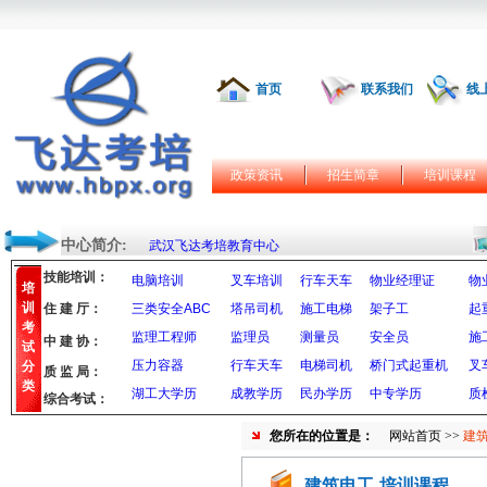
首页
联系我们
线
政策资讯
招生简章
培训课程
中心简介:
武汉飞达考培教育中心
技能培训：
电脑培训
叉车培训
行车天车
物业经理证
物
培
训
住 建 厅：
三类安全ABC
塔吊司机
施工电梯
架子工
起
考
监理工程师
监理员
测量员
安全员
施
中 建 协：
试
压力容器
行车天车
电梯司机
桥门式起重机
叉
分
质 监 局：
类
湖工大学历
成教学历
民办学历
中专学历
质
综合考试：
您所在的位置是：
网站首页
>>
建筑
建筑电工-培训课程