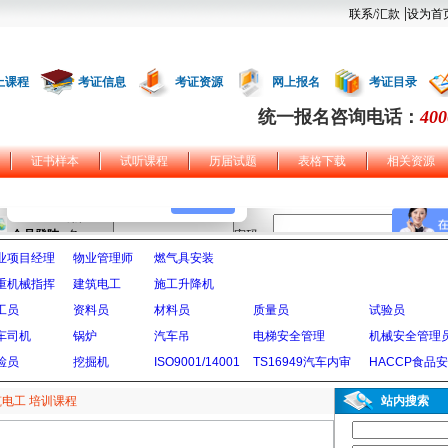
|
联系/汇款
设为首
上课程
考证信息
考证资源
网上报名
考证目录
统一报名咨询电话：
400
证书样本
试听课程
历届试题
表格下载
相关资源
业项目经理
物业管理师
燃气具安装
重机械指挥
建筑电工
施工升降机
工员
资料员
材料员
质量员
试验员
车司机
锅炉
汽车吊
电梯安全管理
机械安全管理
检员
挖掘机
ISO9001/14001
TS16949汽车内审
HACCP食品
电工 培训课程
站内搜索