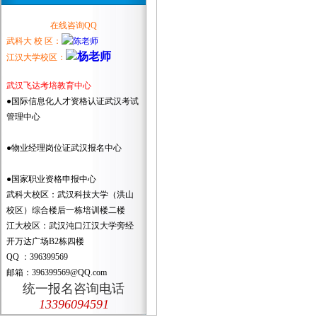
在线咨询QQ
武科大 校 区：
江汉大学校区：
武汉飞达考培教育中心
●国际信息化人才资格认证武汉考试
管理中心
●物业经理岗位证武汉报名中心
●国家职业资格申报中心
武科大校区：武汉科技大学（洪山
校区）综合楼后一栋培训楼二楼
江大校区：武汉沌口江汉大学旁经
开万达广场B2栋四楼
QQ ：396399569
邮箱：396399569@QQ.com
统一报名咨询电话
13396094591