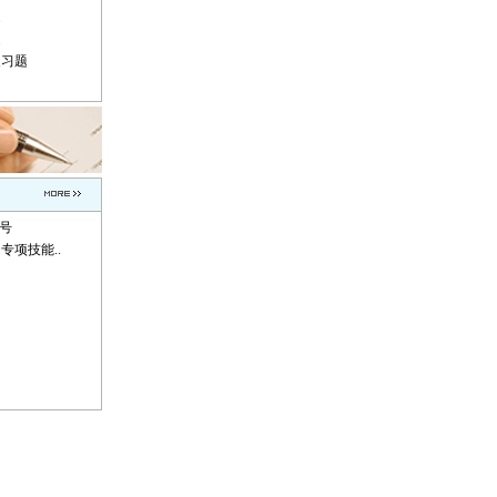
题
题
复习题
称号
专项技能..