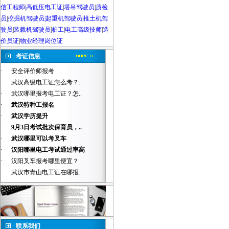
信工程师
|
高低压电工证
|
塔吊驾驶员
|
质检
员
|
挖掘机驾驶员|起重机驾驶员
|
推土机驾
驶员
|
装载机驾驶员
|
桩工
|
电工高级技师
|
造
价员证
|
物业经理岗位证
考证信息
·
安全评价师报考
·
武汉高级电工证怎么考？..
·
武汉哪里报考电工证？怎..
·
武汉特种工报名
·
武汉学历提升
·
9月3日考试批次保育员，..
·
武汉哪里可以考叉车
·
汉阳哪里电工考试通过率高
·
汉阳叉车报考哪里便宜？
·
武汉市青山电工证在哪报..
联系我们