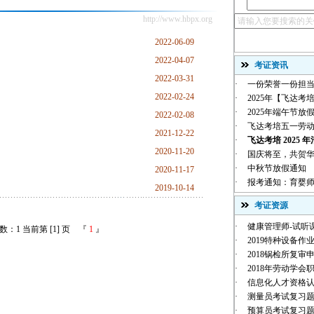
http://www.hbpx.org
2022-06-09
2022-04-07
考证资讯
2022-03-31
·
一份荣誉一份担当
2022-02-24
·
2025年【飞达考培
·
2025年端午节放
2022-02-08
·
飞达考培五一劳
2021-12-22
·
飞达考培 2025 年
2020-11-20
·
国庆将至，共贺华诞 |
·
中秋节放假通知
2020-11-17
·
报考通知：育婴师
2019-10-14
考证资源
·
健康管理师-试听
：1 当前第 [1] 页 『
1
』
·
2019特种设备作业
·
2018锅检所复审
·
2018年劳动学会职
·
信息化人才资格
·
测量员考试复习
·
预算员考试复习