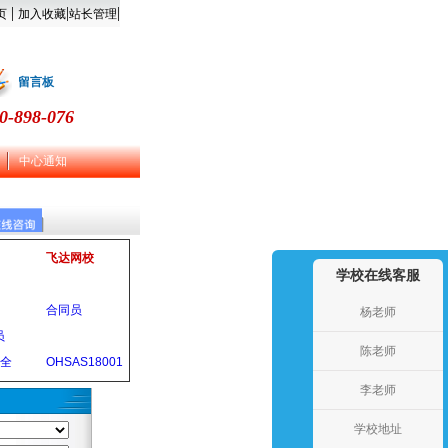
|
|
|
页
加入收藏
站长管理
留言板
0-898-076
中心通知
飞达网校
学校在线客服
合同员
杨老师
员
陈老师
安全
OHSAS18001
李老师
学校地址