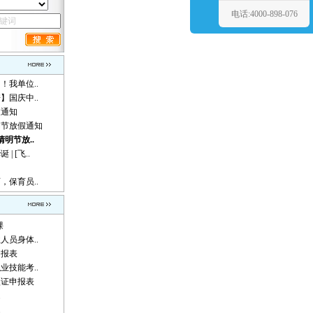
电话:4000-898-076
！我单位..
】国庆中..
假通知
动节放假通知
清明节放..
 [飞..
，保育员..
课
人员身体..
申报表
业技能考..
认证申报表
题
题