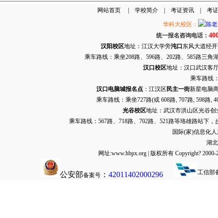
网站首页
|
学校简介
|
考证资讯
|
考
华科大校区：
40
统一报名咨询电话：
汉阳校区
地址：江汉大学旁
沌口
东风大道经开万达
乘车路线：乘坐208路、596路、202路、585路
汉口校区
地址：汉口武汉客厅G栋
乘车路线：
汉口电脑城报名点
：江汉区
民主一街
新星电脑商
乘车路线：乘坐
727路
(或 608路, 707路, 
光谷校区
地址：武汉市洪山区光谷创业街9
乘车路线：567路、718路、702路、521路等珞雄路站下
国际(家)信息化
湖北
网址:www.hbpx.org | 版权所有 Copyrig
工信部
公安部
：
42011402000296
备案号