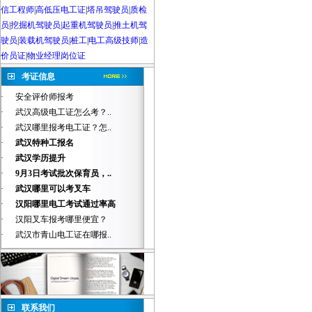
信工程师
|
高低压电工证
|
塔吊驾驶员
|
质检
员
|
挖掘机驾驶员|起重机驾驶员
|
推土机驾
驶员
|
装载机驾驶员
|
桩工
|
电工高级技师
|
造
价员证
|
物业经理岗位证
考证信息
·
安全评价师报考
·
武汉高级电工证怎么考？..
·
武汉哪里报考电工证？怎..
·
武汉特种工报名
·
武汉学历提升
·
9月3日考试批次保育员，..
·
武汉哪里可以考叉车
·
汉阳哪里电工考试通过率高
·
汉阳叉车报考哪里便宜？
·
武汉市青山电工证在哪报..
联系我们