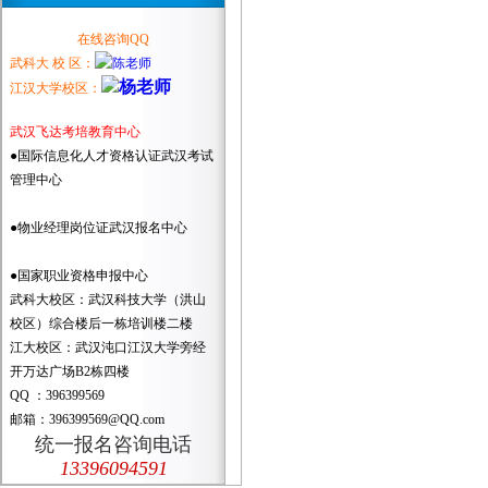
在线咨询QQ
武科大 校 区：
江汉大学校区：
武汉飞达考培教育中心
●国际信息化人才资格认证武汉考试
管理中心
●物业经理岗位证武汉报名中心
●国家职业资格申报中心
武科大校区：武汉科技大学（洪山
校区）综合楼后一栋培训楼二楼
江大校区：武汉沌口江汉大学旁经
开万达广场B2栋四楼
QQ ：396399569
邮箱：396399569@QQ.com
统一报名咨询电话
13396094591