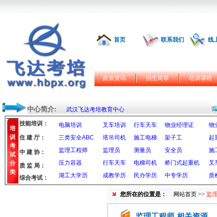
首页
联系我们
线
政策资讯
招生简章
培训课程
中心简介:
武汉飞达考培教育中心
技能培训：
电脑培训
叉车培训
行车天车
物业经理证
物
培
训
住 建 厅：
三类安全ABC
塔吊司机
施工电梯
架子工
起
考
监理工程师
监理员
测量员
安全员
施
中 建 协：
试
压力容器
行车天车
电梯司机
桥门式起重机
叉
分
质 监 局：
类
湖工大学历
成教学历
民办学历
中专学历
质
综合考试：
您所在的位置是：
网站首页
>>
监
监理工程师-相关资源