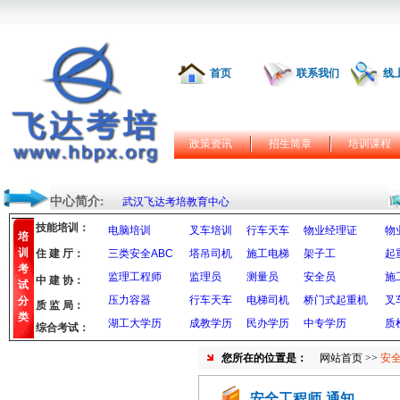
首页
联系我们
线
政策资讯
招生简章
培训课程
中心简介:
武汉飞达考培教育中心
技能培训：
电脑培训
叉车培训
行车天车
物业经理证
物
培
训
住 建 厅：
三类安全ABC
塔吊司机
施工电梯
架子工
起
考
监理工程师
监理员
测量员
安全员
施
中 建 协：
试
压力容器
行车天车
电梯司机
桥门式起重机
叉
分
质 监 局：
类
湖工大学历
成教学历
民办学历
中专学历
质
综合考试：
您所在的位置是：
网站首页
>>
安全
安全工程师-通知