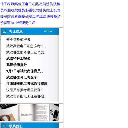
信工程师
|
高低压电工证
|
塔吊驾驶员
|
质检
员
|
挖掘机驾驶员|起重机驾驶员
|
推土机驾
驶员
|
装载机驾驶员
|
桩工
|
电工高级技师
|
造
价员证
|
物业经理岗位证
考证信息
·
安全评价师报考
·
武汉高级电工证怎么考？..
·
武汉哪里报考电工证？怎..
·
武汉特种工报名
·
武汉学历提升
·
9月3日考试批次保育员，..
·
武汉哪里可以考叉车
·
汉阳哪里电工考试通过率高
·
汉阳叉车报考哪里便宜？
·
武汉市青山电工证在哪报..
联系我们