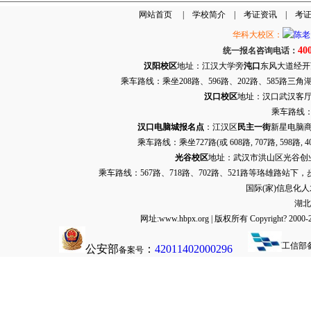
网站首页
|
学校简介
|
考证资讯
|
考
华科大校区：
40
统一报名咨询电话：
汉阳校区
地址：江汉大学旁
沌口
东风大道经开万达
乘车路线：乘坐208路、596路、202路、585路
汉口校区
地址：汉口武汉客厅G栋
乘车路线：
汉口电脑城报名点
：江汉区
民主一街
新星电脑商
乘车路线：乘坐
727路
(或 608路, 707路, 
光谷校区
地址：武汉市洪山区光谷创业街9
乘车路线：567路、718路、702路、521路等珞雄路站下
国际(家)信息化
湖北
网址:www.hbpx.org | 版权所有 Copyrig
工信部
公安部
：
42011402000296
备案号