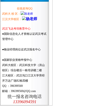
在线咨询QQ
武科大 校 区：
江汉大学校区：
武汉飞达考培教育中心
●国际信息化人才资格认证武汉考试
管理中心
●物业经理岗位证武汉报名中心
●国家职业资格申报中心
武科大校区：武汉科技大学（洪山
校区）综合楼后一栋培训楼二楼
江大校区：武汉沌口江汉大学旁经
开万达广场B2栋四楼
QQ ：396399569
邮箱：396399569@QQ.com
统一报名咨询电话
13396094591