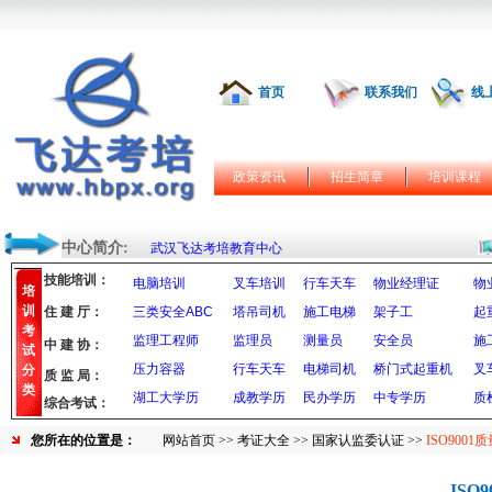
首页
联系我们
线
政策资讯
招生简章
培训课程
中心简介:
武汉飞达考培教育中心
技能培训：
电脑培训
叉车培训
行车天车
物业经理证
物
培
训
住 建 厅：
三类安全ABC
塔吊司机
施工电梯
架子工
起
考
监理工程师
监理员
测量员
安全员
施
中 建 协：
试
压力容器
行车天车
电梯司机
桥门式起重机
叉
分
质 监 局：
类
湖工大学历
成教学历
民办学历
中专学历
质
综合考试：
您所在的位置是：
网站首页
>>
考证大全
>>
国家认监委认证
>>
ISO9001
ISO