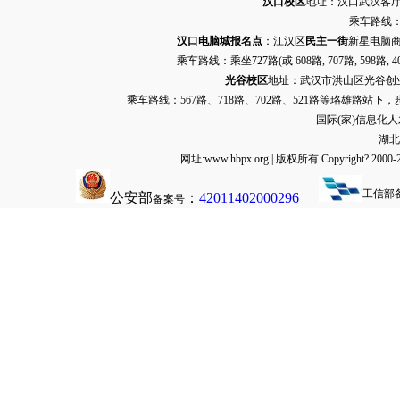
汉口校区
地址：汉口武汉客厅G栋
乘车路线：
汉口电脑城报名点
：江汉区
民主一街
新星电脑商
乘车路线：乘坐
727路
(或 608路, 707路, 
光谷校区
地址：武汉市洪山区光谷创业街9
乘车路线：567路、718路、702路、521路等珞雄路站下
国际(家)信息化
湖北
网址:www.hbpx.org | 版权所有 Copyrig
工信部
公安部
：
42011402000296
备案号