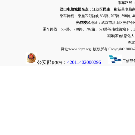
乘车路线：
汉口电脑城报名点
：江汉区
民主一街
新星电脑商
乘车路线：乘坐
727路
(或 608路, 707路, 
光谷校区
地址：武汉市洪山区光谷创业街9
乘车路线：567路、718路、702路、521路等珞雄路站下
国际(家)信息化
湖北
网址:www.hbpx.org | 版权所有 Copyrig
工信部
公安部
：
42011402000296
备案号