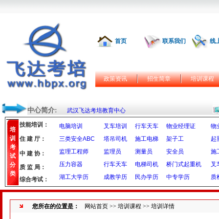
首页
联系我们
线
政策资讯
招生简章
培训课程
中心简介:
武汉飞达考培教育中心
技能培训：
电脑培训
叉车培训
行车天车
物业经理证
物
培
训
住 建 厅：
三类安全ABC
塔吊司机
施工电梯
架子工
起
考
监理工程师
监理员
测量员
安全员
施
中 建 协：
试
压力容器
行车天车
电梯司机
桥门式起重机
叉
分
质 监 局：
类
湖工大学历
成教学历
民办学历
中专学历
质
综合考试：
您所在的位置是：
网站首页
>>
培训课程
>> 培训详情