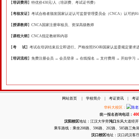
【
培训费用
】特优价430元/人（培训费、考试证书费）
【
考核发证
】考试合格者颁发国家认证认可监督管理委员会（CNCA）认可的H
【
授课教师
】CNCA国家注册审核员、资深高级教师
【
课程大纲
】CNCA指定教材和内容
【
考
试
】考试在培训结束后立即进行。严格按照ISO和国家认监委规定要求
【
培训流程
】免费注册会员 → 会员登录 → 在线报名 → 支付费用 → 开始学习 
网站首页
|
学校简介
|
考证资讯
|
考
华科大校区：
40
统一报名咨询电话：
汉阳校区
地址：江汉大学旁
沌口
东风大道经开万达
乘车路线：乘坐208路、596路、202路、585路
汉口校区
地址：汉口武汉客厅G栋