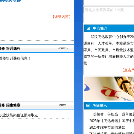
【
详细内容
】
中心简介
武汉飞达教育中心创办于200
通便利，人才荟萃。本校是经市
维修
培训课程
障局、市民政局、市质量技术监
成立的一所专门培养技能人才的
维修培训课程信息！
校......
【
点击
维修
招生简章
考证资讯
·
一份荣誉一份担当！我单位领
工职业技能岗位证报考取证
·
2025年【飞达考培】国庆中秋
·
2025年端午节放假通知