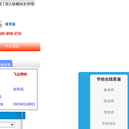
|
|
|
页
加入收藏
站长管理
留言板
00-898-076
中心通知
飞达网校
学校在线客服
合同员
杨老师
员
陈老师
安全
OHSAS18001
李老师
学校地址