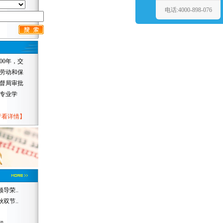
电话:4000-898-076
0年，交
劳动和保
督局审批
专业学
产看详情
】
导荣..
双节..