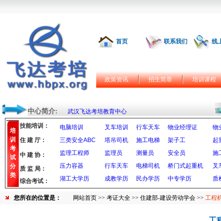
首页
联系我们
线
政策资讯
招生简章
培训课程
中心简介:
武汉飞达考培教育中心
技能培训：
电脑培训
叉车培训
行车天车
物业经理证
物
培
训
住 建 厅：
三类安全ABC
塔吊司机
施工电梯
架子工
起
考
监理工程师
监理员
测量员
安全员
施
中 建 协：
试
压力容器
行车天车
电梯司机
桥门式起重机
叉
分
质 监 局：
类
湖工大学历
成教学历
民办学历
中专学历
质
综合考试：
您所在的位置是：
网站首页
>>
考证大全
>>
住建部-建设劳动学会
>>
工程
工