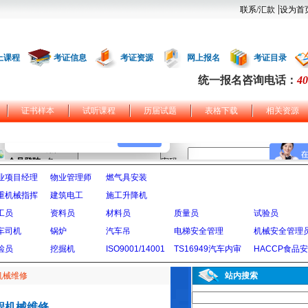
|
联系/汇款
设为首
上课程
考证信息
考证资源
网上报名
考证目录
统一报名咨询电话：
40
证书样本
试听课程
历届试题
表格下载
相关资源
业项目经理
物业管理师
燃气具安装
重机械指挥
建筑电工
施工升降机
工员
资料员
材料员
质量员
试验员
车司机
锅炉
汽车吊
电梯安全管理
机械安全管理
检员
挖掘机
ISO9001/14001
TS16949汽车内审
HACCP食品
机械维修
站内搜索
程机械维修