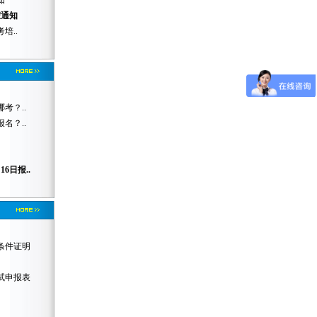
知
假通知
培..
考？..
名？..
6日报..
体条件证明
考试申报表