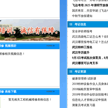
·
飞达考培五一劳动节放假通
·
飞达考培 2025 年清明节放
·
国庆将至，共贺华诞 | [飞达考
·
中秋节放假通知
考证信息
·
安全评价师报考
·
武汉高级电工证怎么考？在哪
·
武汉哪里报考电工证？怎么报
维修
视频视听
·
武汉特种工报名
·
武汉学历提升
维修相关视频信息！
·
9月3日考试批次保育员，8月1
·
武汉哪里可以考叉车
考证资源
·
健康管理师-试听课
·
2019特种设备作业人员身
·
2018锅检所复审申报表
维修
表格下载
·
2018年劳动学会职业技能
·
暂无相关工程机械维修表格信息！
·
信息化人才资格认证申报表
·
测量员考试复习题