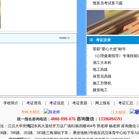
·
预算员考试复习题
考证目录
·
荣获“爱心大使”称号
·
《心理健康指导》专项技能
·
湖工大本科
·
电工高级
·
保育员高级
·
施工升降机
·
建筑电工
|
学校简介
|
考证资讯
|
考证信息
|
考证资源
|
网上报名
|
考证汇总
华科大校区：
江大校区：
4000-898-076
咨询微信：
13396094591
统一报名咨询电话：
地址：江汉大学旁
沌口
东风大道经开万达广场B2栋四楼404号 郭老师 杨老师 咨询微信:1339
08路、596路、202路、585路三角湖站下车； 乘坐地铁3号线在武汉体育中心站下车