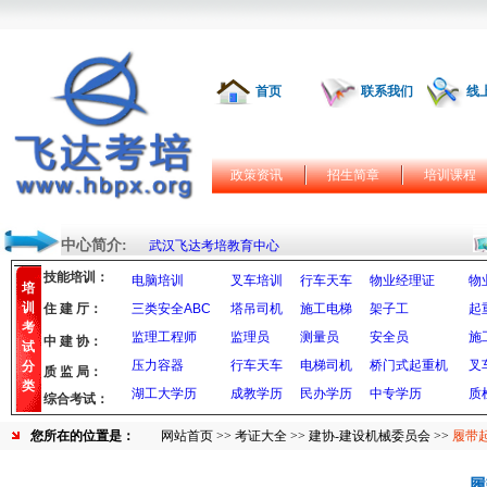
首页
联系我们
线
政策资讯
招生简章
培训课程
中心简介:
武汉飞达考培教育中心
技能培训：
电脑培训
叉车培训
行车天车
物业经理证
物
培
训
住 建 厅：
三类安全ABC
塔吊司机
施工电梯
架子工
起
考
监理工程师
监理员
测量员
安全员
施
中 建 协：
试
压力容器
行车天车
电梯司机
桥门式起重机
叉
分
质 监 局：
类
湖工大学历
成教学历
民办学历
中专学历
质
综合考试：
您所在的位置是：
网站首页
>>
考证大全
>>
建协-建设机械委员会
>>
履带
履