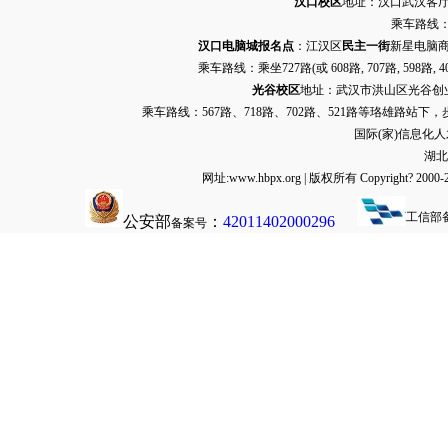
汉口校区
地址：汉口武汉客厅G栋
乘车路线：
汉口电脑城报名点
：江汉区
民主一街
新星电脑商
乘车路线：乘坐
727路
(或 608路, 707路, 
光谷校区
地址：武汉市洪山区光谷创业街9
乘车路线：567路、718路、702路、521路等珞雄路站下
国际(家)信息化
湖北
网址:www.hbpx.org | 版权所有 Copyrig
工信部
公安部
：
42011402000296
备案号