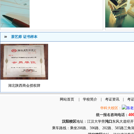
茶艺师
证书样本
湖北陕西商会授权牌
网站首页
|
学校简介
|
考证资讯
|
考
华科大校区：
40
统一报名咨询电话：
汉阳校区
地址：江汉大学旁
沌口
东风大道经开万达
乘车路线：乘坐208路、596路、202路、585路