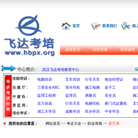
首页
联系我们
线
政策资讯
招生简章
培训课程
中心简介:
武汉飞达考培教育中心
技能培训：
电脑培训
叉车培训
行车天车
物业经理证
物
培
训
住 建 厅：
三类安全ABC
塔吊司机
施工电梯
架子工
起
考
监理工程师
监理员
测量员
安全员
施
中 建 协：
试
压力容器
行车天车
电梯司机
桥门式起重机
叉
分
质 监 局：
类
湖工大学历
成教学历
民办学历
中专学历
质
综合考试：
您所在的位置是：
网站首页
>>
考证大全
>>
职业资格
>>
茶艺师