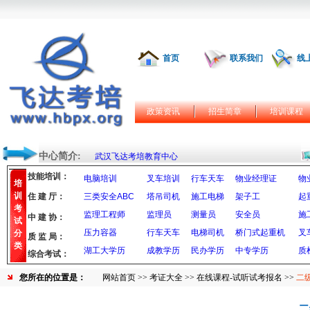
首页
联系我们
线
政策资讯
招生简章
培训课程
中心简介:
武汉飞达考培教育中心
技能培训：
电脑培训
叉车培训
行车天车
物业经理证
物
培
训
住 建 厅：
三类安全ABC
塔吊司机
施工电梯
架子工
起
考
监理工程师
监理员
测量员
安全员
施
中 建 协：
试
压力容器
行车天车
电梯司机
桥门式起重机
叉
分
质 监 局：
类
湖工大学历
成教学历
民办学历
中专学历
质
综合考试：
您所在的位置是：
网站首页
>>
考证大全
>>
在线课程-试听试考报名
>>
二
二