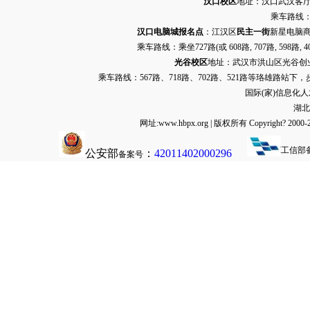
汉口校区
地址：汉口武汉客厅G栋
乘车路线：
汉口电脑城报名点
：江汉区
民主一街
新星电脑商
乘车路线：乘坐
727路
(或 608路, 707路, 
光谷校区
地址：武汉市洪山区光谷创业街9
乘车路线：567路、718路、702路、521路等珞雄路站下
国际(家)信息化
湖北
网址:www.hbpx.org | 版权所有 Copyrig
工信部
公安部
：
42011402000296
备案号