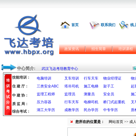
首页
联系我们
线
政策资讯
招生简章
培训课程
中心简介:
武汉飞达考培教育中心
技能培训：
电脑培训
叉车培训
行车天车
物业经理证
物
培
训
住 建 厅：
三类安全ABC
塔吊司机
施工电梯
架子工
起
考
监理工程师
监理员
测量员
安全员
施
中 建 协：
试
压力容器
行车天车
电梯司机
桥门式起重机
叉
分
质 监 局：
类
湖工大学历
成教学历
民办学历
中专学历
质
综合考试：
您所在的位置是：
网站首页
>> 成