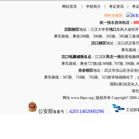
网站首页
|
学校简介
|
考证资讯
|
考
华科大校区：
40
统一报名咨询电话：
汉阳校区
地址：江汉大学旁
沌口
东风大道经开万达
乘车路线：乘坐208路、596路、202路、585路
汉口校区
地址：汉口武汉客厅G栋
乘车路线：
汉口电脑城报名点
：江汉区
民主一街
新星电脑商
乘车路线：乘坐
727路
(或 608路, 707路, 
光谷校区
地址：武汉市洪山区光谷创业街9
乘车路线：567路、718路、702路、521路等珞雄路站下
国际(家)信息化
湖北
网址:www.hbpx.org | 版权所有 Copyrig
工信部
公安部
：
42011402000296
备案号