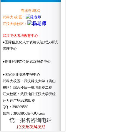
在线咨询QQ
武科大 校 区：
江汉大学校区：
武汉飞达考培教育中心
●国际信息化人才资格认证武汉考试
管理中心
●物业经理岗位证武汉报名中心
●国家职业资格申报中心
武科大校区：武汉科技大学（洪山
校区）综合楼后一栋培训楼二楼
江大校区：武汉沌口江汉大学旁经
开万达广场B2栋四楼
QQ ：396399569
邮箱：396399569@QQ.com
统一报名咨询电话
13396094591