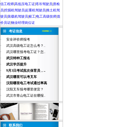
信工程师
|
高低压电工证
|
塔吊驾驶员
|
质检
员
|
挖掘机驾驶员|起重机驾驶员
|
推土机驾
驶员
|
装载机驾驶员
|
桩工
|
电工高级技师
|
造
价员证
|
物业经理岗位证
考证信息
·
安全评价师报考
·
武汉高级电工证怎么考？..
·
武汉哪里报考电工证？怎..
·
武汉特种工报名
·
武汉学历提升
·
9月3日考试批次保育员，..
·
武汉哪里可以考叉车
·
汉阳哪里电工考试通过率高
·
汉阳叉车报考哪里便宜？
·
武汉市青山电工证在哪报..
联系我们