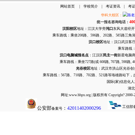
网站首页
|
学校简介
|
考证资讯
|
考
华科大校区：
40
统一报名咨询电话：
汉阳校区
地址：江汉大学旁
沌口
东风大道经开万达
乘车路线：乘坐208路、596路、202路、585路
汉口校区
地址：汉口武汉客厅G栋
乘车路线：
汉口电脑城报名点
：江汉区
民主一街
新星电脑商
乘车路线：乘坐
727路
(或 608路, 707路, 
光谷校区
地址：武汉市洪山区光谷创业街9
乘车路线：567路、718路、702路、521路等珞雄路站下
国际(家)信息化
湖北
网址:www.hbpx.org | 版权所有 Copyrig
工信部
公安部
：
42011402000296
备案号