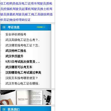
信工程师
|
高低压电工证
|
塔吊驾驶员
|
质检
员
|
挖掘机驾驶员|起重机驾驶员
|
推土机驾
驶员
|
装载机驾驶员
|
桩工
|
电工高级技师
|
造
价员证
|
物业经理岗位证
考证信息
·
安全评价师报考
·
武汉高级电工证怎么考？..
·
武汉哪里报考电工证？怎..
·
武汉特种工报名
·
武汉学历提升
·
9月3日考试批次保育员，..
·
武汉哪里可以考叉车
·
汉阳哪里电工考试通过率高
·
汉阳叉车报考哪里便宜？
·
武汉市青山电工证在哪报..
联系我们