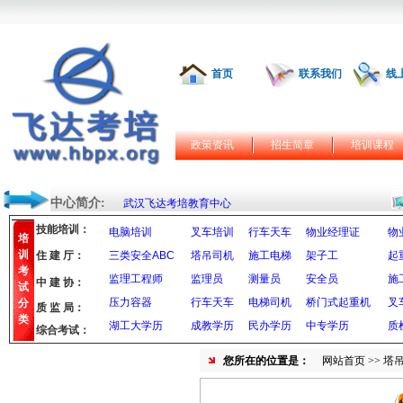
首页
联系我们
线
政策资讯
招生简章
培训课程
中心简介:
武汉飞达考培教育中心
技能培训：
电脑培训
叉车培训
行车天车
物业经理证
物
培
训
住 建 厅：
三类安全ABC
塔吊司机
施工电梯
架子工
起
考
监理工程师
监理员
测量员
安全员
施
中 建 协：
试
压力容器
行车天车
电梯司机
桥门式起重机
叉
分
质 监 局：
类
湖工大学历
成教学历
民办学历
中专学历
质
综合考试：
您所在的位置是：
网站首页
>> 塔