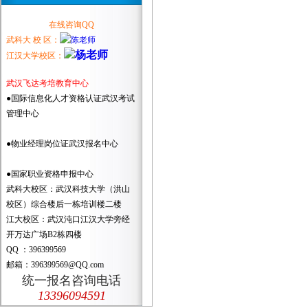
在线咨询QQ
武科大 校 区：
江汉大学校区：
武汉飞达考培教育中心
●国际信息化人才资格认证武汉考试
管理中心
●物业经理岗位证武汉报名中心
●国家职业资格申报中心
武科大校区：武汉科技大学（洪山
校区）综合楼后一栋培训楼二楼
江大校区：武汉沌口江汉大学旁经
开万达广场B2栋四楼
QQ ：396399569
邮箱：396399569@QQ.com
统一报名咨询电话
13396094591