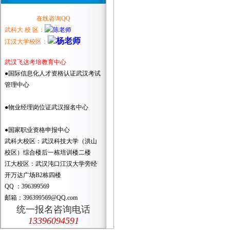
在线咨询QQ
武科大 校 区：
江汉大学校区：
武汉飞达考培教育中心
●国际信息化人才资格认证武汉考试
管理中心
●物业经理岗位证武汉报名中心
●国家职业资格申报中心
武科大校区：武汉科技大学（洪山
校区）综合楼后一栋培训楼二楼
江大校区：武汉沌口江汉大学旁经
开万达广场B2栋四楼
QQ ：396399569
邮箱：396399569@QQ.com
统一报名咨询电话
13396094591