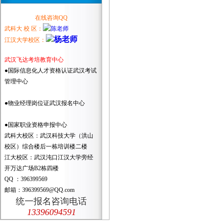
在线咨询QQ
武科大 校 区：
江汉大学校区：
武汉飞达考培教育中心
●国际信息化人才资格认证武汉考试
管理中心
●物业经理岗位证武汉报名中心
●国家职业资格申报中心
武科大校区：武汉科技大学（洪山
校区）综合楼后一栋培训楼二楼
江大校区：武汉沌口江汉大学旁经
开万达广场B2栋四楼
QQ ：396399569
邮箱：396399569@QQ.com
统一报名咨询电话
13396094591