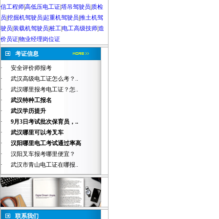
信工程师
|
高低压电工证
|
塔吊驾驶员
|
质检
员
|
挖掘机驾驶员|起重机驾驶员
|
推土机驾
驶员
|
装载机驾驶员
|
桩工
|
电工高级技师
|
造
价员证
|
物业经理岗位证
考证信息
·
安全评价师报考
·
武汉高级电工证怎么考？..
·
武汉哪里报考电工证？怎..
·
武汉特种工报名
·
武汉学历提升
·
9月3日考试批次保育员，..
·
武汉哪里可以考叉车
·
汉阳哪里电工考试通过率高
·
汉阳叉车报考哪里便宜？
·
武汉市青山电工证在哪报..
联系我们