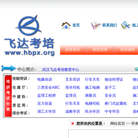
首页
联系我们
线
政策资讯
招生简章
培训课程
中心简介:
武汉飞达考培教育中心
技能培训：
电脑培训
叉车培训
行车天车
物业经理证
物
培
训
住 建 厅：
三类安全ABC
塔吊司机
施工电梯
架子工
起
考
监理工程师
监理员
测量员
安全员
施
中 建 协：
试
压力容器
行车天车
电梯司机
桥门式起重机
叉
分
质 监 局：
类
湖工大学历
成教学历
民办学历
中专学历
质
综合考试：
您所在的位置是：
网站首页
>> 劳