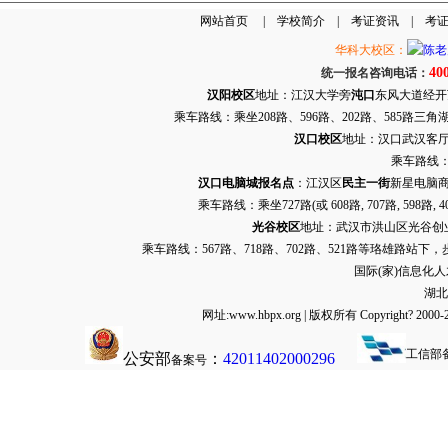
网站首页
|
学校简介
|
考证资讯
|
考
华科大校区：
40
统一报名咨询电话：
汉阳校区
地址：江汉大学旁
沌口
东风大道经开万达
乘车路线：乘坐208路、596路、202路、585路
汉口校区
地址：汉口武汉客厅G栋
乘车路线：
汉口电脑城报名点
：江汉区
民主一街
新星电脑商
乘车路线：乘坐
727路
(或 608路, 707路, 
光谷校区
地址：武汉市洪山区光谷创业街9
乘车路线：567路、718路、702路、521路等珞雄路站下
国际(家)信息化
湖北
网址:www.hbpx.org | 版权所有 Copyrig
工信部
公安部
：
42011402000296
备案号