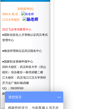
在线咨询QQ
武科大 校 区：
江汉大学校区：
武汉飞达考培教育中心
●国际信息化人才资格认证武汉考试
管理中心
●物业经理岗位证武汉报名中心
●国家职业资格申报中心
武科大校区：武汉科技大学（洪山
校区）综合楼后一栋培训楼二楼
江大校区：武汉沌口江汉大学旁经
开万达广场B2栋四楼
QQ ：396399569
邮箱：396399569@QQ.com
请您留言
统一报名咨询电话
13396094591
感谢您的关注，当前客服人员不在