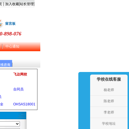
|
|
|
页
加入收藏
站长管理
留言板
0-898-076
中心通知
飞达网校
学校在线客服
合同员
杨老师
员
陈老师
安全
OHSAS18001
李老师
学校地址