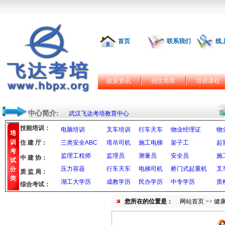
首页
联系我们
线
政策资讯
招生简章
培训课程
中心简介:
武汉飞达考培教育中心
技能培训：
电脑培训
叉车培训
行车天车
物业经理证
物
培
训
住 建 厅：
三类安全ABC
塔吊司机
施工电梯
架子工
起
考
监理工程师
监理员
测量员
安全员
施
中 建 协：
试
压力容器
行车天车
电梯司机
桥门式起重机
叉
分
质 监 局：
类
湖工大学历
成教学历
民办学历
中专学历
质
综合考试：
您所在的位置是：
网站首页
>> 健