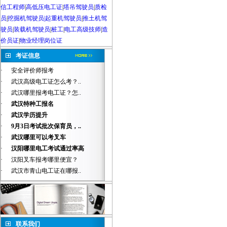
信工程师
|
高低压电工证
|
塔吊驾驶员
|
质检
员
|
挖掘机驾驶员|起重机驾驶员
|
推土机驾
驶员
|
装载机驾驶员
|
桩工
|
电工高级技师
|
造
价员证
|
物业经理岗位证
考证信息
·
安全评价师报考
·
武汉高级电工证怎么考？..
·
武汉哪里报考电工证？怎..
·
武汉特种工报名
·
武汉学历提升
·
9月3日考试批次保育员，..
·
武汉哪里可以考叉车
·
汉阳哪里电工考试通过率高
·
汉阳叉车报考哪里便宜？
·
武汉市青山电工证在哪报..
联系我们