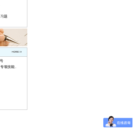
题
题
复习题
称号
专项技能..