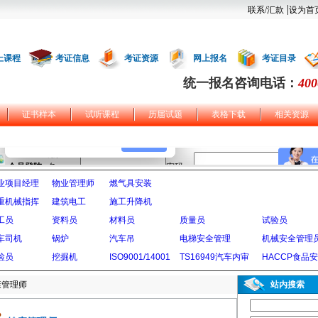
|
联系/汇款
设为首
上课程
考证信息
考证资源
网上报名
考证目录
统一报名咨询电话：
400
证书样本
试听课程
历届试题
表格下载
相关资源
业项目经理
物业管理师
燃气具安装
重机械指挥
建筑电工
施工升降机
工员
资料员
材料员
质量员
试验员
车司机
锅炉
汽车吊
电梯安全管理
机械安全管理
检员
挖掘机
ISO9001/14001
TS16949汽车内审
HACCP食品
康管理师
站内搜索