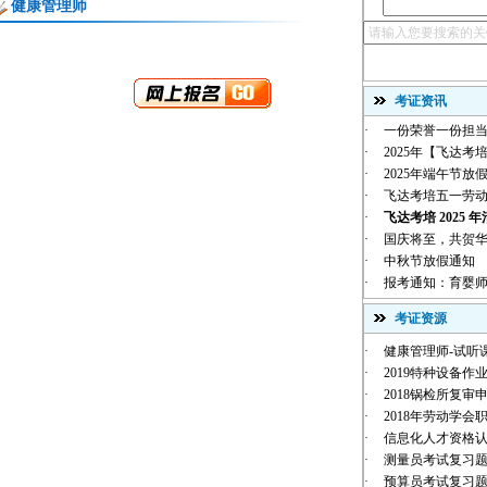
健康管理师
考证资讯
·
一份荣誉一份担当
·
2025年【飞达考培
·
2025年端午节放
·
飞达考培五一劳
·
飞达考培 2025 年
·
国庆将至，共贺华诞 |
·
中秋节放假通知
·
报考通知：育婴师
考证资源
·
健康管理师-试听
·
2019特种设备作业
·
2018锅检所复审
·
2018年劳动学会职
·
信息化人才资格
·
测量员考试复习
·
预算员考试复习