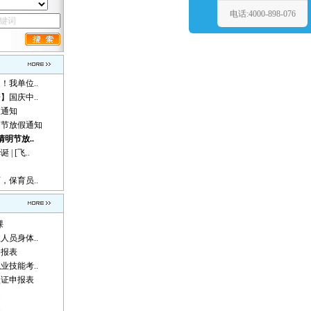
电话:4000-898-076
！我单位..
】国庆中..
假通知
动节放假通知
清明节放..
 [飞..
，保育员..
课
人员身体..
申报表
业技能考..
认证申报表
题
题