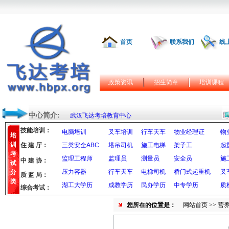
首页
联系我们
线
政策资讯
招生简章
培训课程
中心简介:
武汉飞达考培教育中心
技能培训：
电脑培训
叉车培训
行车天车
物业经理证
物
培
训
住 建 厅：
三类安全ABC
塔吊司机
施工电梯
架子工
起
考
监理工程师
监理员
测量员
安全员
施
中 建 协：
试
压力容器
行车天车
电梯司机
桥门式起重机
叉
分
质 监 局：
类
湖工大学历
成教学历
民办学历
中专学历
质
综合考试：
您所在的位置是：
网站首页
>> 营