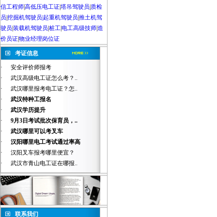
信工程师
|
高低压电工证
|
塔吊驾驶员
|
质检
员
|
挖掘机驾驶员|起重机驾驶员
|
推土机驾
驶员
|
装载机驾驶员
|
桩工
|
电工高级技师
|
造
价员证
|
物业经理岗位证
考证信息
·
安全评价师报考
·
武汉高级电工证怎么考？..
·
武汉哪里报考电工证？怎..
·
武汉特种工报名
·
武汉学历提升
·
9月3日考试批次保育员，..
·
武汉哪里可以考叉车
·
汉阳哪里电工考试通过率高
·
汉阳叉车报考哪里便宜？
·
武汉市青山电工证在哪报..
联系我们