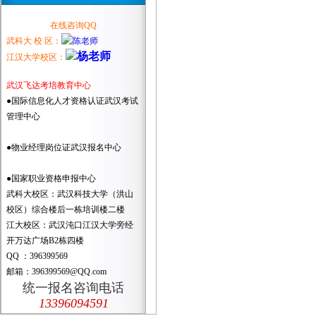
在线咨询QQ
武科大 校 区：
江汉大学校区：
武汉飞达考培教育中心
●国际信息化人才资格认证武汉考试
管理中心
●物业经理岗位证武汉报名中心
●国家职业资格申报中心
武科大校区：武汉科技大学（洪山
校区）综合楼后一栋培训楼二楼
江大校区：武汉沌口江汉大学旁经
开万达广场B2栋四楼
QQ ：396399569
邮箱：396399569@QQ.com
统一报名咨询电话
13396094591