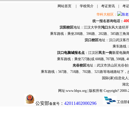
网站首页
|
学校简介
|
考证资讯
|
考
华科大校区：
40
统一报名咨询电话：
汉阳校区
地址：江汉大学旁
沌口
东风大道经开万达
乘车路线：乘坐208路、596路、202路、585路
汉口校区
地址：汉口武汉客厅G栋
乘车路线：
汉口电脑城报名点
：江汉区
民主一街
新星电脑商
乘车路线：乘坐
727路
(或 608路, 707路, 
光谷校区
地址：武汉市洪山区光谷创业街9
乘车路线：567路、718路、702路、521路等珞雄路站下
国际(家)信息化
湖北
网址:www.hbpx.org | 版权所有 Copyrig
工信部
公安部
：
42011402000296
备案号