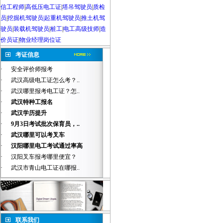
信工程师
|
高低压电工证
|
塔吊驾驶员
|
质检
员
|
挖掘机驾驶员|起重机驾驶员
|
推土机驾
驶员
|
装载机驾驶员
|
桩工
|
电工高级技师
|
造
价员证
|
物业经理岗位证
考证信息
·
安全评价师报考
·
武汉高级电工证怎么考？..
·
武汉哪里报考电工证？怎..
·
武汉特种工报名
·
武汉学历提升
·
9月3日考试批次保育员，..
·
武汉哪里可以考叉车
·
汉阳哪里电工考试通过率高
·
汉阳叉车报考哪里便宜？
·
武汉市青山电工证在哪报..
联系我们