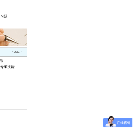
题
题
复习题
称号
专项技能..