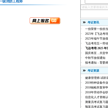
一级消防工程师
考证资讯
·
一份荣誉一份担当
·
2025年【飞达考培
·
2025年端午节放
·
飞达考培五一劳
·
飞达考培 2025 年
·
国庆将至，共贺华诞 |
·
中秋节放假通知
·
报考通知：育婴师
考证资源
·
健康管理师-试听
·
2019特种设备作业
·
2018锅检所复审
·
2018年劳动学会职
·
信息化人才资格
·
测量员考试复习
·
预算员考试复习