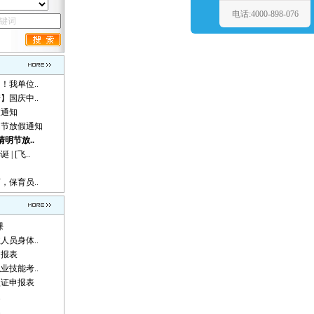
电话:4000-898-076
！我单位..
】国庆中..
假通知
动节放假通知
清明节放..
 [飞..
，保育员..
课
人员身体..
申报表
业技能考..
认证申报表
题
题