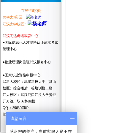
在线咨询QQ
武科大 校 区：
江汉大学校区：
武汉飞达考培教育中心
●国际信息化人才资格认证武汉考试
管理中心
●物业经理岗位证武汉报名中心
●国家职业资格申报中心
武科大校区：武汉科技大学（洪山
校区）综合楼后一栋培训楼二楼
江大校区：武汉沌口江汉大学旁经
开万达广场B2栋四楼
QQ ：396399569
邮箱：396399569@QQ.com
请您留言
统一报名咨询电话
13396094591
感谢您的关注，当前客服人员不在