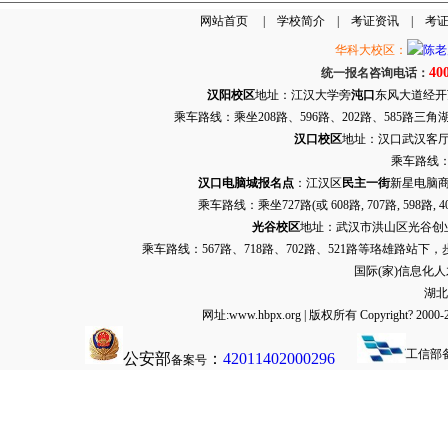
网站首页
|
学校简介
|
考证资讯
|
考
华科大校区：
40
统一报名咨询电话：
汉阳校区
地址：江汉大学旁
沌口
东风大道经开万达
乘车路线：乘坐208路、596路、202路、585路
汉口校区
地址：汉口武汉客厅G栋
乘车路线：
汉口电脑城报名点
：江汉区
民主一街
新星电脑商
乘车路线：乘坐
727路
(或 608路, 707路, 
光谷校区
地址：武汉市洪山区光谷创业街9
乘车路线：567路、718路、702路、521路等珞雄路站下
国际(家)信息化
湖北
网址:www.hbpx.org | 版权所有 Copyrig
工信部
公安部
：
42011402000296
备案号