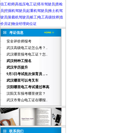
信工程师
|
高低压电工证
|
塔吊驾驶员
|
质检
员
|
挖掘机驾驶员|起重机驾驶员
|
推土机驾
驶员
|
装载机驾驶员
|
桩工
|
电工高级技师
|
造
价员证
|
物业经理岗位证
考证信息
·
安全评价师报考
·
武汉高级电工证怎么考？..
·
武汉哪里报考电工证？怎..
·
武汉特种工报名
·
武汉学历提升
·
9月3日考试批次保育员，..
·
武汉哪里可以考叉车
·
汉阳哪里电工考试通过率高
·
汉阳叉车报考哪里便宜？
·
武汉市青山电工证在哪报..
联系我们