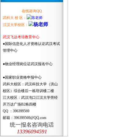
在线咨询QQ
武科大 校 区：
江汉大学校区：
武汉飞达考培教育中心
●国际信息化人才资格认证武汉考试
管理中心
●物业经理岗位证武汉报名中心
●国家职业资格申报中心
武科大校区：武汉科技大学（洪山
校区）综合楼后一栋培训楼二楼
江大校区：武汉沌口江汉大学旁经
开万达广场B2栋四楼
QQ ：396399569
邮箱：396399569@QQ.com
统一报名咨询电话
13396094591