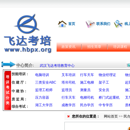
首页
联系我们
线
政策资讯
招生简章
培训课程
中心简介:
武汉飞达考培教育中心
技能培训：
电脑培训
叉车培训
行车天车
物业经理证
物
培
训
住 建 厅：
三类安全ABC
塔吊司机
施工电梯
架子工
起
考
监理工程师
监理员
测量员
安全员
施
中 建 协：
试
压力容器
行车天车
电梯司机
桥门式起重机
叉
分
质 监 局：
类
湖工大学历
成教学历
民办学历
中专学历
质
综合考试：
您所在的位置是：
网站首页
>> 民