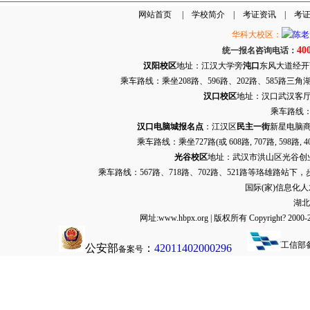
网站首页
|
学校简介
|
考证资讯
|
考
华科大校区：
40
统一报名咨询电话：
汉阳校区
地址：江汉大学旁
沌口
东风大道经开万达
乘车路线：乘坐208路、596路、202路、585路
汉口校区
地址：汉口武汉客厅G栋
乘车路线：
汉口电脑城报名点
：江汉区
民主一街
新星电脑商
乘车路线：乘坐
727路
(或 608路, 707路, 
光谷校区
地址：武汉市洪山区光谷创业街9
乘车路线：567路、718路、702路、521路等珞雄路站下
国际(家)信息化
湖北
网址:www.hbpx.org | 版权所有 Copyrig
工信部
公安部
：
42011402000296
备案号