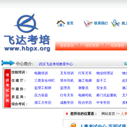
首页
联系我们
线
政策资讯
招生简章
培训课程
中心简介:
武汉飞达考培教育中心
技能培训：
电脑培训
叉车培训
行车天车
物业经理证
物
培
训
住 建 厅：
三类安全ABC
塔吊司机
施工电梯
架子工
起
考
监理工程师
监理员
测量员
安全员
施
中 建 协：
试
压力容器
行车天车
电梯司机
桥门式起重机
叉
分
质 监 局：
类
湖工大学历
成教学历
民办学历
中专学历
质
综合考试：
您所在的位置是：
网站首页
>>
人
人事考试中心-历届试题