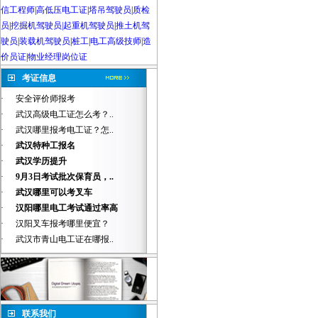
信工程师
|
高低压电工证
|
塔吊驾驶员
|
质检
员
|
挖掘机驾驶员|起重机驾驶员
|
推土机驾
驶员
|
装载机驾驶员
|
桩工
|
电工高级技师
|
造
价员证
|
物业经理岗位证
考证信息
·
安全评价师报考
·
武汉高级电工证怎么考？..
·
武汉哪里报考电工证？怎..
·
武汉特种工报名
·
武汉学历提升
·
9月3日考试批次保育员，..
·
武汉哪里可以考叉车
·
汉阳哪里电工考试通过率高
·
汉阳叉车报考哪里便宜？
·
武汉市青山电工证在哪报..
联系我们