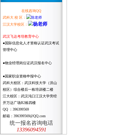
在线咨询QQ
武科大 校 区：
江汉大学校区：
武汉飞达考培教育中心
●国际信息化人才资格认证武汉考试
管理中心
●物业经理岗位证武汉报名中心
●国家职业资格申报中心
武科大校区：武汉科技大学（洪山
校区）综合楼后一栋培训楼二楼
江大校区：武汉沌口江汉大学旁经
开万达广场B2栋四楼
QQ ：396399569
邮箱：396399569@QQ.com
统一报名咨询电话
13396094591