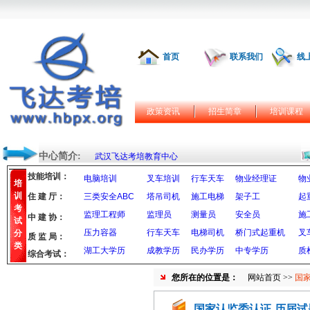
首页
联系我们
线
政策资讯
招生简章
培训课程
中心简介:
武汉飞达考培教育中心
技能培训：
电脑培训
叉车培训
行车天车
物业经理证
物
培
训
住 建 厅：
三类安全ABC
塔吊司机
施工电梯
架子工
起
考
监理工程师
监理员
测量员
安全员
施
中 建 协：
试
压力容器
行车天车
电梯司机
桥门式起重机
叉
分
质 监 局：
类
湖工大学历
成教学历
民办学历
中专学历
质
综合考试：
您所在的位置是：
网站首页
>>
国
国家认监委认证-历届试