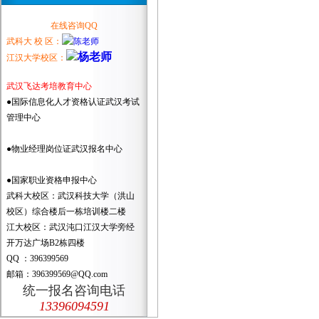
在线咨询QQ
武科大 校 区：
江汉大学校区：
武汉飞达考培教育中心
●国际信息化人才资格认证武汉考试
管理中心
●物业经理岗位证武汉报名中心
●国家职业资格申报中心
武科大校区：武汉科技大学（洪山
校区）综合楼后一栋培训楼二楼
江大校区：武汉沌口江汉大学旁经
开万达广场B2栋四楼
QQ ：396399569
邮箱：396399569@QQ.com
统一报名咨询电话
13396094591