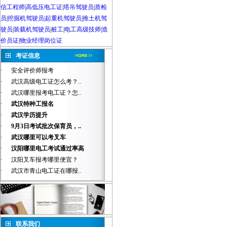
信工程师
|
高低压电工证
|
塔吊驾驶员
|
质检
员
|
挖掘机驾驶员|起重机驾驶员
|
推土机驾
驶员
|
装载机驾驶员
|
桩工
|
电工高级技师
|
造
价员证
|
物业经理岗位证
考证信息
·
安全评价师报考
·
武汉高级电工证怎么考？..
·
武汉哪里报考电工证？怎..
·
武汉特种工报名
·
武汉学历提升
·
9月3日考试批次保育员，..
·
武汉哪里可以考叉车
·
汉阳哪里电工考试通过率高
·
汉阳叉车报考哪里便宜？
·
武汉市青山电工证在哪报..
联系我们