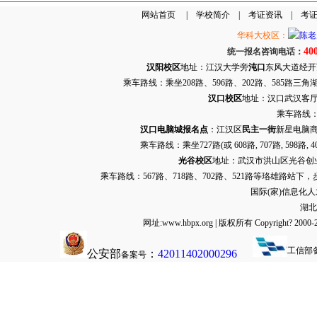
网站首页
|
学校简介
|
考证资讯
|
考
华科大校区：
40
统一报名咨询电话：
汉阳校区
地址：江汉大学旁
沌口
东风大道经开万达
乘车路线：乘坐208路、596路、202路、585路
汉口校区
地址：汉口武汉客厅G栋
乘车路线：
汉口电脑城报名点
：江汉区
民主一街
新星电脑商
乘车路线：乘坐
727路
(或 608路, 707路, 
光谷校区
地址：武汉市洪山区光谷创业街9
乘车路线：567路、718路、702路、521路等珞雄路站下
国际(家)信息化
湖北
网址:www.hbpx.org | 版权所有 Copyrig
工信部
公安部
：
42011402000296
备案号