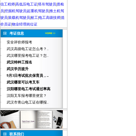
信工程师
|
高低压电工证
|
塔吊驾驶员
|
质检
员
|
挖掘机驾驶员|起重机驾驶员
|
推土机驾
驶员
|
装载机驾驶员
|
桩工
|
电工高级技师
|
造
价员证
|
物业经理岗位证
考证信息
·
安全评价师报考
·
武汉高级电工证怎么考？..
·
武汉哪里报考电工证？怎..
·
武汉特种工报名
·
武汉学历提升
·
9月3日考试批次保育员，..
·
武汉哪里可以考叉车
·
汉阳哪里电工考试通过率高
·
汉阳叉车报考哪里便宜？
·
武汉市青山电工证在哪报..
联系我们