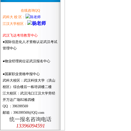
在线咨询QQ
武科大 校 区：
江汉大学校区：
武汉飞达考培教育中心
●国际信息化人才资格认证武汉考试
管理中心
●物业经理岗位证武汉报名中心
●国家职业资格申报中心
武科大校区：武汉科技大学（洪山
校区）综合楼后一栋培训楼二楼
江大校区：武汉沌口江汉大学旁经
开万达广场B2栋四楼
QQ ：396399569
邮箱：396399569@QQ.com
统一报名咨询电话
13396094591