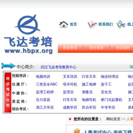
首页
联系我们
线
政策资讯
招生简章
培训课程
中心简介:
武汉飞达考培教育中心
技能培训：
电脑培训
叉车培训
行车天车
物业经理证
物
培
训
住 建 厅：
三类安全ABC
塔吊司机
施工电梯
架子工
起
考
监理工程师
监理员
测量员
安全员
施
中 建 协：
试
压力容器
行车天车
电梯司机
桥门式起重机
叉
分
质 监 局：
类
湖工大学历
成教学历
民办学历
中专学历
质
综合考试：
您所在的位置是：
网站首页
>>
人
人事考试中心-表格下载