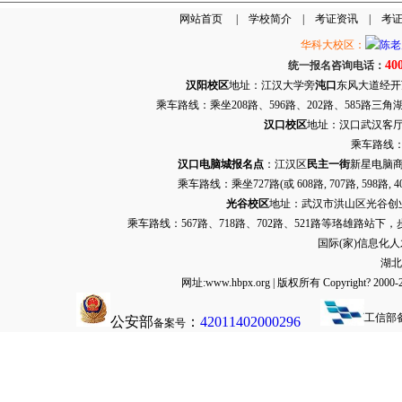
网站首页
|
学校简介
|
考证资讯
|
考
华科大校区：
40
统一报名咨询电话：
汉阳校区
地址：江汉大学旁
沌口
东风大道经开万达
乘车路线：乘坐208路、596路、202路、585路
汉口校区
地址：汉口武汉客厅G栋
乘车路线：
汉口电脑城报名点
：江汉区
民主一街
新星电脑商
乘车路线：乘坐
727路
(或 608路, 707路, 
光谷校区
地址：武汉市洪山区光谷创业街9
乘车路线：567路、718路、702路、521路等珞雄路站下
国际(家)信息化
湖北
网址:www.hbpx.org | 版权所有 Copyrig
工信部
公安部
：
42011402000296
备案号