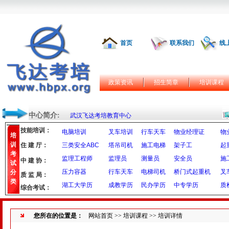
首页
联系我们
线
政策资讯
招生简章
培训课程
中心简介:
武汉飞达考培教育中心
技能培训：
电脑培训
叉车培训
行车天车
物业经理证
物
培
训
住 建 厅：
三类安全ABC
塔吊司机
施工电梯
架子工
起
考
监理工程师
监理员
测量员
安全员
施
中 建 协：
试
压力容器
行车天车
电梯司机
桥门式起重机
叉
分
质 监 局：
类
湖工大学历
成教学历
民办学历
中专学历
质
综合考试：
您所在的位置是：
网站首页
>>
培训课程
>> 培训详情