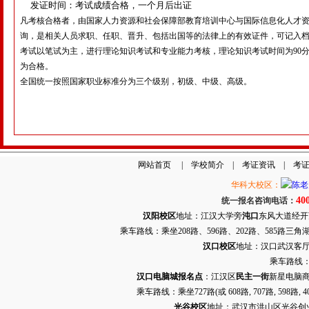
发证时间：考试成绩合格，一个月后出证
凡考核合格者，由国家人力资源和社会保障部教育培训中心与国际信息化人才
询，是相关人员求职、任职、晋升、包括出国等的法律上的有效证件，可记入
考试以笔试为主，进行理论知识考试和专业能力考核，理论知识考试时间为
90
为合格。
全国统一按照国家职业标准分为三个级别，初级、中级、高级。
网站首页
|
学校简介
|
考证资讯
|
考
华科大校区：
40
统一报名咨询电话：
汉阳校区
地址：江汉大学旁
沌口
东风大道经开万达
乘车路线：乘坐208路、596路、202路、585路
汉口校区
地址：汉口武汉客厅G栋
乘车路线：
汉口电脑城报名点
：江汉区
民主一街
新星电脑商
乘车路线：乘坐
727路
(或 608路, 707路, 
光谷校区
地址：武汉市洪山区光谷创业街9