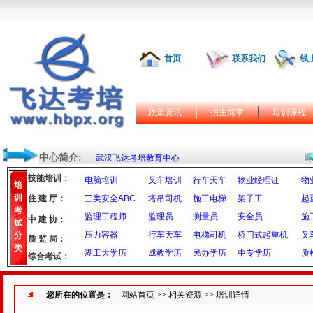
首页
联系我们
线
政策资讯
招生简章
培训课程
中心简介:
武汉飞达考培教育中心
技能培训：
电脑培训
叉车培训
行车天车
物业经理证
物
培
训
住 建 厅：
三类安全ABC
塔吊司机
施工电梯
架子工
起
考
监理工程师
监理员
测量员
安全员
施
中 建 协：
试
压力容器
行车天车
电梯司机
桥门式起重机
叉
分
质 监 局：
类
湖工大学历
成教学历
民办学历
中专学历
质
综合考试：
您所在的位置是：
网站首页
>>
相关资源
>> 培训详情