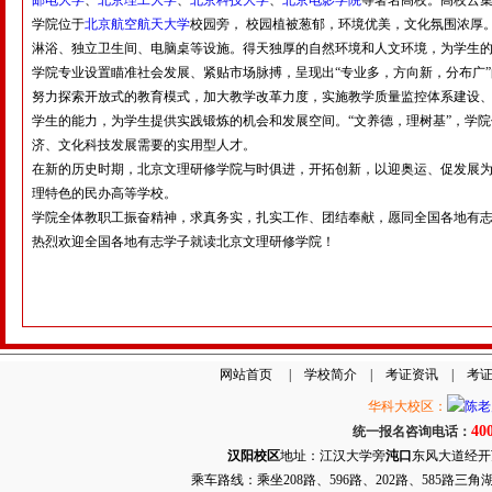
邮电大学
、
北京理工大学
、
北京科技大学
、
北京电影学院
等著名高校。高校云
学院位于
北京航空航天大学
校园旁， 校园植被葱郁，环境优美，文化氛围浓厚
淋浴、独立卫生间、电脑桌等设施。得天独厚的自然环境和人文环境，为学生
学院专业设置瞄准社会发展、紧贴市场脉搏，呈现出“专业多，方向新，分布广
努力探索开放式的教育模式，加大教学改革力度，实施教学质量监控体系建设
学生的能力，为学生提供实践锻炼的机会和发展空间。“文养德，理树基”，学院
济、文化科技发展需要的实用型人才。
在新的历史时期，北京文理研修学院与时俱进，开拓创新，以迎奥运、促发展为
理特色的民办高等学校。
学院全体教职工振奋精神，求真务实，扎实工作、团结奉献，愿同全国各地有志
热烈欢迎全国各地有志学子就读北京文理研修学院！
网站首页
|
学校简介
|
考证资讯
|
考
华科大校区：
40
统一报名咨询电话：
汉阳校区
地址：江汉大学旁
沌口
东风大道经开万达
乘车路线：乘坐208路、596路、202路、585路