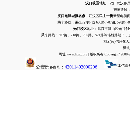
汉口校区
地址：汉口武汉客厅G栋
乘车路线：
汉口电脑城报名点
：江汉区
民主一街
新星电脑商
乘车路线：乘坐
727路
(或 608路, 707路, 
光谷校区
地址：武汉市洪山区光谷创业街9
乘车路线：567路、718路、702路、521路等珞雄路站下
国际(家)信息化
湖北
网址:www.hbpx.org | 版权所有 Copyrig
工信部
公安部
：
42011402000296
备案号