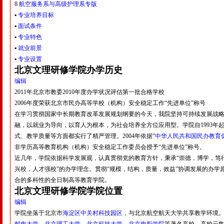
8
航空服务系与高级护理系专版
▪
专业培养目标
▪
面试条件
▪
专业特色
▪
就业前景
▪
专业设置
北京文理研修学院
办学历史
编辑
2011年北京市教委2010年度办学状况评估第一批合格学校
2006年度荣获北京市民办高等学校（机构）安全稳定工作“先进单位”称号
在学习贯彻国家中长期教育改革发展规划纲要的今天，我院坚持可持续发展战
融，以就业为导向，以育人为根本，为社会培养全方位应用型。学院自1993
式、教学质量等方面都实行了精严管理。2004年依据“
中华人民共和国民办教育
非学历高等教育机构（机构）安全稳定工作委员会授予“先进单位”称号。
近几年，学院依据科学发展观，认真贯彻党的教育方针，秉承“崇德，博学，笃行
兴校，人才强校”的办学理念。贯彻“规模，结构，质量，效益”协调发展的办学
合的多科性的全日制高等教育学院。
北京文理研修学院
学院位置
编辑
学院坐落于北京市
海淀区
中关村科技园区
，与北京航空航天大学共享教学环境