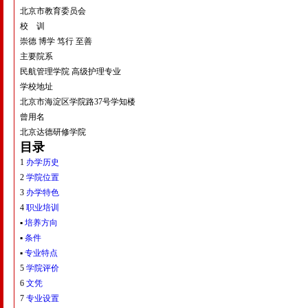
北京市教育委员会
校 训
崇德 博学 笃行 至善
主要院系
民航管理学院 高级护理专业
学校地址
北京市海淀区学院路37号学知楼
曾用名
北京达德研修学院
目录
1
办学历史
2
学院位置
3
办学特色
4
职业培训
▪
培养方向
▪
条件
▪
专业特点
5
学院评价
6
文凭
7
专业设置