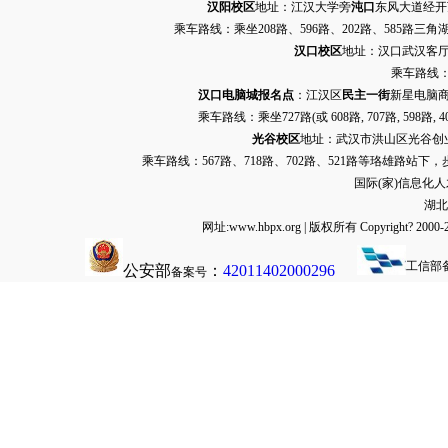
汉阳校区
地址：江汉大学旁
沌口
东风大道经开万达
乘车路线：乘坐208路、596路、202路、585路
汉口校区
地址：汉口武汉客厅G栋
乘车路线：
汉口电脑城报名点
：江汉区
民主一街
新星电脑商
乘车路线：乘坐
727路
(或 608路, 707路, 
光谷校区
地址：武汉市洪山区光谷创业街9
乘车路线：567路、718路、702路、521路等珞雄路站下
国际(家)信息化
湖北
网址:www.hbpx.org | 版权所有 Copyrig
工信部
公安部
：
42011402000296
备案号