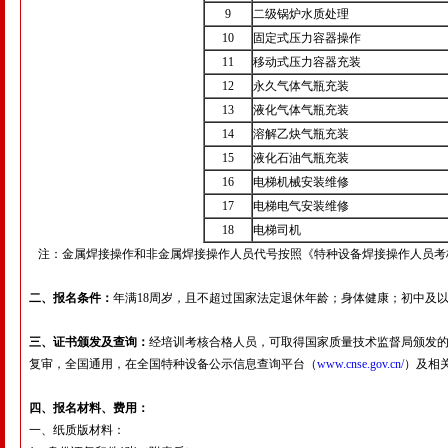
9
二级锅炉水质处理
10
固定式压力容器操作
11
移动式压力容器充装
12
永久气体气瓶充装
13
液化气体气瓶充装
14
溶解乙炔气瓶充装
15
液化石油气瓶充装
16
电梯机械安装维修
17
电梯电气安装维修
18
电梯司机
注：金属焊接操作和非金属焊接操作人员代号按照《特种设备焊接操作人员考
二、报名条件：
年满18周岁，且不超过国家法定退休年龄；身体健康；初中及
三、证书颁发及查询：
经培训考核合格人员，可取得国家质量技术监督局颁发
复审，全国通用，在全国特种设备公示信息查询平台（
www.cnse.gov.cn/
）及相
四、报名材料、费用：
一、纸质版材料：