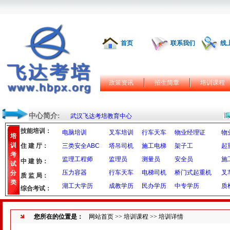
首页
联系我们
线
政策资讯
招生简章
培训课程
中心简介:
武汉飞达考培教育中心
技能培训：
电脑培训
叉车培训
行车天车
物业经理证
物
培
训
住 建 厅：
三类安全ABC
塔吊司机
施工电梯
架子工
起
考
监理工程师
监理员
测量员
安全员
施
中 建 协：
试
压力容器
行车天车
电梯司机
桥门式起重机
叉
分
质 监 局：
类
湖工大学历
成教学历
民办学历
中专学历
质
综合考试：
您所在的位置是：
网站首页
>>
培训课程
>> 培训详情