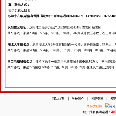
五、联系方式：
请学员就近报名：
办学十八年
,
诚信有保障
.
学校统一咨询电话
4000-898-076 13396094591 027-518
汉阳校区地址：
汉阳沌口经开万达广场B2栋四楼404号 陈老师 杨老师
乘车路线：乘坐208路、585路、597路、596路、202路或开发区小巴，在
湖北大学报名点：
武昌湖北大学3号体育馆对面一楼湖大健身俱乐部，联系人：马老师1
乘车路线：乘坐543路、554路、 566路、573路、777路、802路、811路、21
汉口电脑城报名点：
江汉区民主一街新星电脑商城金诺电脑,联系人：李老师131006
乘车路线：乘坐727路(或 608路, 707路, 598路, 402路, 24路)在江汉二路江汉路
网站首页
|
学校简介
|
考证资讯
|
考
华科大校区：
40
统一报名咨询电话：