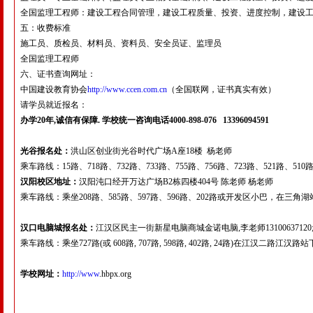
全国监理工程师：建设工程合同管理，建设工程质量、投资、进度控制，建设
五：收费标准
施工员、质检员、材料员、资料员、安全员证、监理员
全国监理工程师
六、证书查询网址：
中国建设教育协会
http://www.ccen.com.cn
（全国联网，证书真实有效）
请学员就近报名：
办学20
年,
诚信有保障.
学校统一咨询电话4000-898-076 13396094591
光谷报名处：
洪山区创业街光谷时代广场A座18楼 杨老师
乘车路线：15路、718路、732路、733路、755路、756路、723路、521路
汉阳校区地址：
汉阳沌口经开万达广场B2栋四楼404号 陈老师 杨老师
乘车路线：乘坐208路、585路、597路、596路、202路或开发区小巴，在
汉口电脑城报名处：
江汉区民主一街新星电脑商城金诺电脑,李老师13100637120
乘车路线：乘坐727路(或 608路, 707路, 598路, 402路, 24路)在江汉二路江汉路
学校网址：
http://www
.hbpx.org