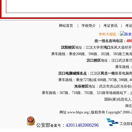
网站首页
|
学校简介
|
考证资讯
|
考
华科大校区：
40
统一报名咨询电话：
汉阳校区
地址：江汉大学旁
沌口
东风大道经开万达
乘车路线：乘坐208路、596路、202路、585路
汉口校区
地址：汉口武汉客厅G栋
乘车路线：
汉口电脑城报名点
：江汉区
民主一街
新星电脑商
乘车路线：乘坐
727路
(或 608路, 707路, 
光谷校区
地址：武汉市洪山区光谷创业街9
乘车路线：567路、718路、702路、521路等珞雄路站下
国际(家)信息化
湖北
网址:www.hbpx.org | 版权所有 Copyrig
工信部
公安部
：
42011402000296
备案号