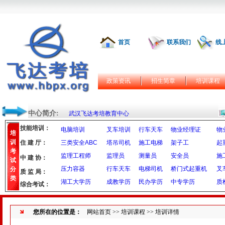
首页
联系我们
线
政策资讯
招生简章
培训课程
中心简介:
武汉飞达考培教育中心
技能培训：
电脑培训
叉车培训
行车天车
物业经理证
物
培
训
住 建 厅：
三类安全ABC
塔吊司机
施工电梯
架子工
起
考
监理工程师
监理员
测量员
安全员
施
中 建 协：
试
压力容器
行车天车
电梯司机
桥门式起重机
叉
分
质 监 局：
类
湖工大学历
成教学历
民办学历
中专学历
质
综合考试：
您所在的位置是：
网站首页
>>
培训课程
>> 培训详情