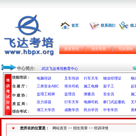
首页
联系我们
线
政策资讯
招生简章
培训课程
中心简介:
武汉飞达考培教育中心
技能培训：
电脑培训
叉车培训
行车天车
物业经理证
物
培
训
住 建 厅：
三类安全ABC
塔吊司机
施工电梯
架子工
起
考
监理工程师
监理员
测量员
安全员
施
中 建 协：
试
压力容器
行车天车
电梯司机
桥门式起重机
叉
分
质 监 局：
类
湖工大学历
成教学历
民办学历
中专学历
质
综合考试：
您所在的位置是：
网站首页
>>
招生简章
>> 培训详情