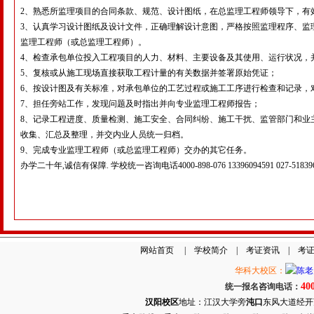
2、熟悉所监理项目的合同条款、规范、设计图纸，在总监理工程师领导下，有
3、认真学习设计图纸及设计文件，正确理解设计意图，严格按照监理程序、监
监理工程师（或总监理工程师）。
4、检查承包单位投入工程项目的人力、材料、主要设备及其使用、运行状况，
5、复核或从施工现场直接获取工程计量的有关数据并签署原始凭证；
6、按设计图及有关标准，对承包单位的工艺过程或施工工序进行检查和记录，
7、担任旁站工作，发现问题及时指出并向专业监理工程师报告；
8、记录工程进度、质量检测、施工安全、合同纠纷、施工干扰、监管部门和业
收集、汇总及整理，并交内业人员统一归档。
9、完成专业监理工程师（或总监理工程师）交办的其它任务。
办学二十年,诚信有保障. 学校统一咨询电话4000-898-076 13396094591 027-51839
网站首页
|
学校简介
|
考证资讯
|
考
华科大校区：
40
统一报名咨询电话：
汉阳校区
地址：江汉大学旁
沌口
东风大道经开万达