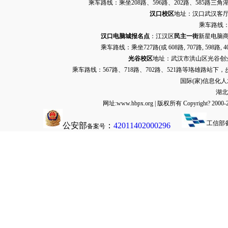
乘车路线：乘坐208路、596路、202路、585路
汉口校区
地址：汉口武汉客厅G栋
乘车路线：
汉口电脑城报名点
：江汉区
民主一街
新星电脑商
乘车路线：乘坐
727路
(或 608路, 707路, 
光谷校区
地址：武汉市洪山区光谷创业街9
乘车路线：567路、718路、702路、521路等珞雄路站下
国际(家)信息化
湖北
网址:www.hbpx.org | 版权所有 Copyrig
工信部
公安部
：
42011402000296
备案号