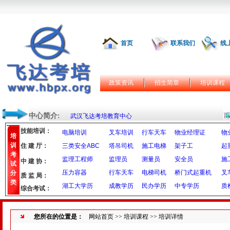
首页
联系我们
线
政策资讯
招生简章
培训课程
中心简介:
武汉飞达考培教育中心
技能培训：
电脑培训
叉车培训
行车天车
物业经理证
物
培
训
住 建 厅：
三类安全ABC
塔吊司机
施工电梯
架子工
起
考
监理工程师
监理员
测量员
安全员
施
中 建 协：
试
压力容器
行车天车
电梯司机
桥门式起重机
叉
分
质 监 局：
类
湖工大学历
成教学历
民办学历
中专学历
质
综合考试：
您所在的位置是：
网站首页
>>
培训课程
>> 培训详情