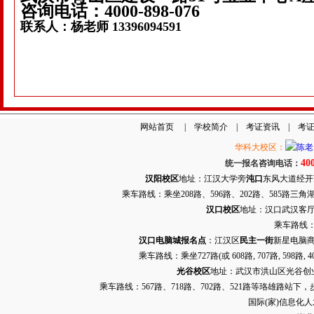
咨询电话：
4000-898-076
联系人：杨老师
13396094591
网站首页
|
学校简介
|
考证资讯
|
考
华科大校区：
40
统一报名咨询电话：
汉阳校区
地址：江汉大学旁
沌口
东风大道经开万达
乘车路线：乘坐208路、596路、202路、585路
汉口校区
地址：汉口武汉客厅G栋
乘车路线：
汉口电脑城报名点
：江汉区
民主一街
新星电脑商
乘车路线：乘坐
727路
(或 608路, 707路, 
光谷校区
地址：武汉市洪山区光谷创业街9
乘车路线：567路、718路、702路、521路等珞雄路站下
国际(家)信息化