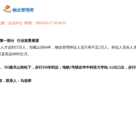
物业管理师
认证中心 时间：2010-03-17 10:54:31
第一部分
行业前景展望
门人才达到
15
万人，但截止到
04
年，物业管理持证人员只有不足
2
万人。持证人员在人
更是高达
6000
元
/
月。
、510路、593路关山街站下，步行450米到达；地铁2号线在华中科技大学站-A2出口出，步行
部，联系人：马老师