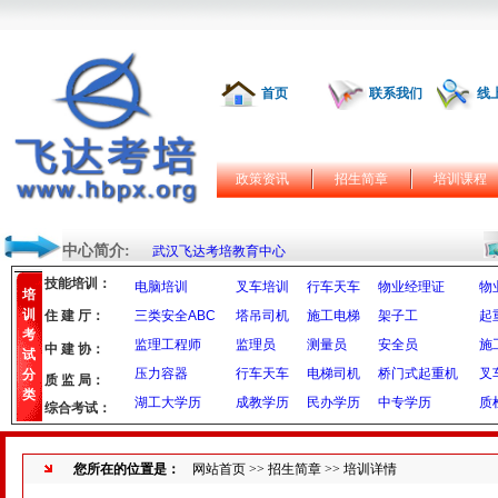
首页
联系我们
线
政策资讯
招生简章
培训课程
中心简介:
武汉飞达考培教育中心
技能培训：
电脑培训
叉车培训
行车天车
物业经理证
物
培
训
住 建 厅：
三类安全ABC
塔吊司机
施工电梯
架子工
起
考
监理工程师
监理员
测量员
安全员
施
中 建 协：
试
压力容器
行车天车
电梯司机
桥门式起重机
叉
分
质 监 局：
类
湖工大学历
成教学历
民办学历
中专学历
质
综合考试：
您所在的位置是：
网站首页
>>
招生简章
>> 培训详情