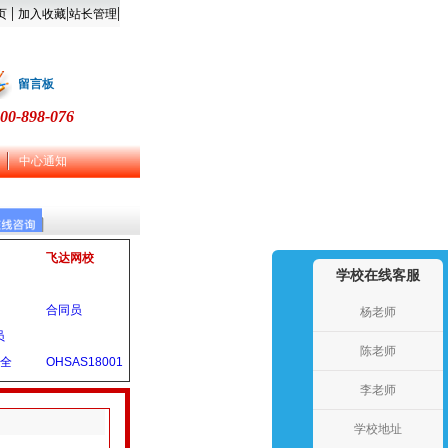
|
|
|
页
加入收藏
站长管理
留言板
00-898-076
中心通知
飞达网校
学校在线客服
合同员
杨老师
员
陈老师
安全
OHSAS18001
李老师
学校地址