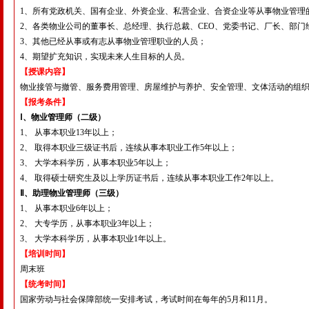
1
、所有党政机关、国有企业、外资企业、私营企业、合资企业等从事物业管理
2
、各类物业公司的董事长、总经理、执行总裁、
CEO
、党委书记、厂长、部门
3
、其他已经从事或有志从事物业管理职业的人员；
4
、期望扩充知识，实现未来人生目标的人员。
【授课内容】
物业接管与撤管、服务费用管理、房屋维护与养护、安全管理、文体活动的组
【报考条件】
Ⅰ
、物业管理师（二级）
1
、
从事本职业
13
年以上；
2
、
取得本职业三级证书后，连续从事本职业工作
5
年以上；
3
、
大学本科学历，从事本职业
5
年以上；
4
、
取得硕士研究生及以上学历证书后，连续从事本职业工作
2
年以上。
Ⅱ
、助理物业管理师（三级）
1
、
从事本职业
6
年以上；
2
、
大专学历，从事本职业
3
年以上；
3
、
大学本科学历，从事本职业
1
年以上。
【培训时间】
周末班
【统考时间】
国家劳动与社会保障部统一安排考试，考试时间在每年的
5
月和
11
月。