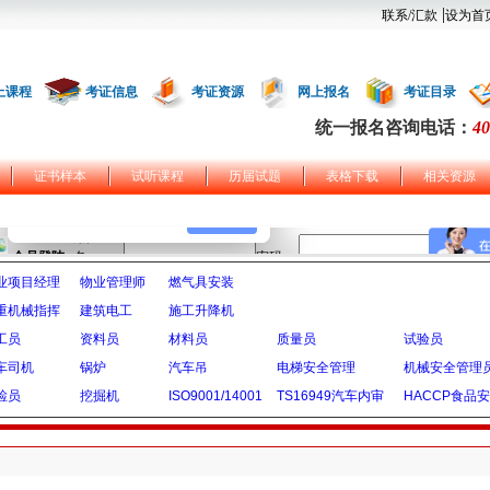
|
联系/汇款
设为首
上课程
考证信息
考证资源
网上报名
考证目录
统一报名咨询电话：
40
证书样本
试听课程
历届试题
表格下载
相关资源
业项目经理
物业管理师
燃气具安装
重机械指挥
建筑电工
施工升降机
工员
资料员
材料员
质量员
试验员
车司机
锅炉
汽车吊
电梯安全管理
机械安全管理
检员
挖掘机
ISO9001/14001
TS16949汽车内审
HACCP食品