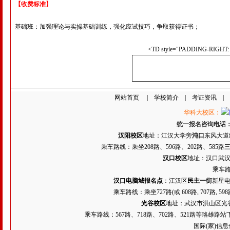
【收费标准】
基础班：加强理论与实操基础训练，强化应试技巧，争取获得证书；
<TD style="PADDING-RIGHT
网站首页
|
学校简介
|
考证资讯
|
华科大校区：
统一报名咨询电话
汉阳校区
地址：江汉大学旁
沌口
东风大道经
乘车路线：乘坐208路、596路、202路、58
汉口校区
地址：汉口武汉客厅
乘车路
汉口电脑城报名点
：江汉区
民主一街
新星电
乘车路线：乘坐
727路
(或 608路, 707路
光谷校区
地址：武汉市洪山区光谷创业
乘车路线：567路、718路、702路、521路等珞雄路
国际(家)信