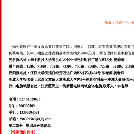
作者：认证中心 来源：
物业管理在中国发展迅速且前景广阔，据统计，目前北京市物业管理所需专
炙手可热。其中，物业管理员的基本薪资约为
2000
元
/
月，而管理师的基本薪资
光谷报名处：华中科技大学旁洪山区创业街光谷时代广场A座18楼 杨老师
乘车路线：15路、718路、732路、733路、755路、756路、723路、521路
汉阳报名处：江汉大学旁沌口经开万达广场B2栋四楼404号 陈老师 杨老师
湖北大学报名处：武昌区友谊大道湖北大学内3号体育馆对面一楼湖大健身俱乐
汉口电脑城报名处：江汉区民主一街新星电脑商城金诺电脑,联系人：李老师
电话：027-51839670
QQ ：396399569
手机：13396094591
邮箱：396399569@QQ.com
第二部分
培训及开课信息
【培训面向群体】