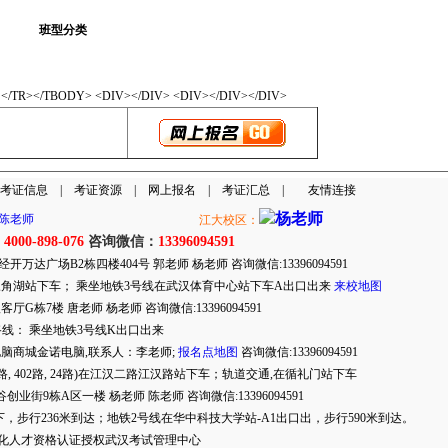
班型分类
: </TR></TBODY> <DIV></DIV> <DIV></DIV></DIV>
考证信息
|
考证资源
|
网上报名
|
考证汇总
|
友情连接
江大校区：
4000-898-076
咨询微信：
13396094591
：
开万达广场B2栋四楼404号 郭老师 杨老师 咨询微信:13396094591
5路三角湖站下车； 乘坐地铁3号线在武汉体育中心站下车A出口出来
来校地图
G栋7楼 唐老师 杨老师 咨询微信:13396094591
线： 乘坐地铁3号线K出口出来
脑商城金诺电脑,联系人：李老师;
报名点地图
咨询微信:13396094591
, 598路, 402路, 24路)在江汉二路江汉路站下车；轨道交通,在循礼门站下车
街9栋A区一楼 杨老师 陈老师 咨询微信:13396094591
站下，步行236米到达；地铁2号线在华中科技大学站-A1出口出，步行590米到达。
息化人才资格认证授权武汉考试管理中心