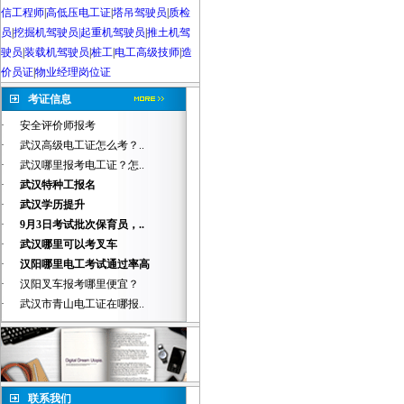
信工程师
|
高低压电工证
|
塔吊驾驶员
|
质检
员
|
挖掘机驾驶员|起重机驾驶员
|
推土机驾
驶员
|
装载机驾驶员
|
桩工
|
电工高级技师
|
造
价员证
|
物业经理岗位证
考证信息
·
安全评价师报考
·
武汉高级电工证怎么考？..
·
武汉哪里报考电工证？怎..
·
武汉特种工报名
·
武汉学历提升
·
9月3日考试批次保育员，..
·
武汉哪里可以考叉车
·
汉阳哪里电工考试通过率高
·
汉阳叉车报考哪里便宜？
·
武汉市青山电工证在哪报..
联系我们