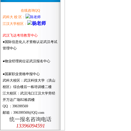
在线咨询QQ
武科大 校 区：
江汉大学校区：
武汉飞达考培教育中心
●国际信息化人才资格认证武汉考试
管理中心
●物业经理岗位证武汉报名中心
●国家职业资格申报中心
武科大校区：武汉科技大学（洪山
校区）综合楼后一栋培训楼二楼
江大校区：武汉沌口江汉大学旁经
开万达广场B2栋四楼
QQ ：396399569
邮箱：396399569@QQ.com
统一报名咨询电话
13396094591