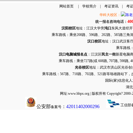
网站首页
|
学校简介
|
考证资讯
|
考
华科大校区：
40
统一报名咨询电话：
汉阳校区
地址：江汉大学旁
沌口
东风大道经开万达
乘车路线：乘坐208路、596路、202路、585路
汉口校区
地址：汉口武汉客厅G栋
乘车路线：
汉口电脑城报名点
：江汉区
民主一街
新星电脑商
乘车路线：乘坐
727路
(或 608路, 707路, 
光谷校区
地址：武汉市洪山区光谷创业街9
乘车路线：567路、718路、702路、521路等珞雄路站下
国际(家)信息化
湖北
网址:www.hbpx.org | 版权所有 Copyrig
工信部
公安部
：
42011402000296
备案号