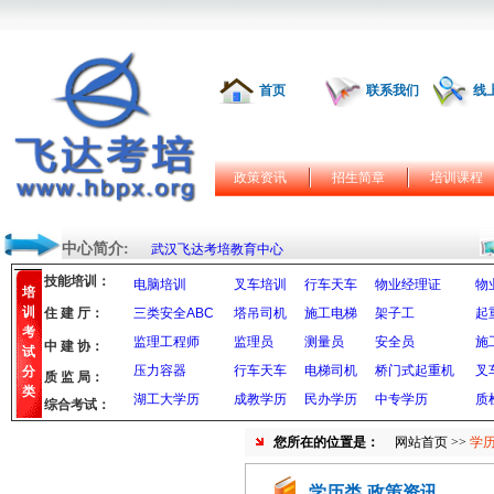
首页
联系我们
线
政策资讯
招生简章
培训课程
中心简介:
武汉飞达考培教育中心
技能培训：
电脑培训
叉车培训
行车天车
物业经理证
物
培
训
住 建 厅：
三类安全ABC
塔吊司机
施工电梯
架子工
起
考
监理工程师
监理员
测量员
安全员
施
中 建 协：
试
压力容器
行车天车
电梯司机
桥门式起重机
叉
分
质 监 局：
类
湖工大学历
成教学历
民办学历
中专学历
质
综合考试：
您所在的位置是：
网站首页
>>
学历
学历类-政策资讯