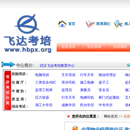
首页
联系我们
线
政策资讯
招生简章
培训课程
中心简介:
武汉飞达考培教育中心
技能培训：
电脑培训
叉车培训
行车天车
物业经理证
物
培
训
住 建 厅：
三类安全ABC
塔吊司机
施工电梯
架子工
起
考
监理工程师
监理员
测量员
安全员
施
中 建 协：
试
压力容器
行车天车
电梯司机
桥门式起重机
叉
分
质 监 局：
类
湖工大学历
成教学历
民办学历
中专学历
质
综合考试：
您所在的位置是：
网站首页
>>
全
全国物业经理岗位证-政