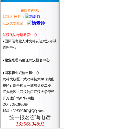
在线咨询QQ
武科大 校 区：
江汉大学校区：
武汉飞达考培教育中心
●国际信息化人才资格认证武汉考试
管理中心
●物业经理岗位证武汉报名中心
●国家职业资格申报中心
武科大校区：武汉科技大学（洪山
校区）综合楼后一栋培训楼二楼
江大校区：武汉沌口江汉大学旁经
开万达广场B2栋四楼
QQ ：396399569
邮箱：396399569@QQ.com
统一报名咨询电话
13396094591