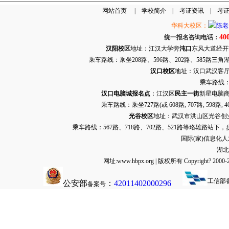
网站首页
|
学校简介
|
考证资讯
|
考
华科大校区：
40
统一报名咨询电话：
汉阳校区
地址：江汉大学旁
沌口
东风大道经开万达
乘车路线：乘坐208路、596路、202路、585路
汉口校区
地址：汉口武汉客厅G栋
乘车路线：
汉口电脑城报名点
：江汉区
民主一街
新星电脑商
乘车路线：乘坐
727路
(或 608路, 707路, 
光谷校区
地址：武汉市洪山区光谷创业街9
乘车路线：567路、718路、702路、521路等珞雄路站下
国际(家)信息化
湖北
网址:www.hbpx.org | 版权所有 Copyrig
工信部
公安部
：
42011402000296
备案号