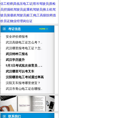
信工程师
|
高低压电工证
|
塔吊驾驶员
|
质检
员
|
挖掘机驾驶员|起重机驾驶员
|
推土机驾
驶员
|
装载机驾驶员
|
桩工
|
电工高级技师
|
造
价员证
|
物业经理岗位证
考证信息
·
安全评价师报考
·
武汉高级电工证怎么考？..
·
武汉哪里报考电工证？怎..
·
武汉特种工报名
·
武汉学历提升
·
9月3日考试批次保育员，..
·
武汉哪里可以考叉车
·
汉阳哪里电工考试通过率高
·
汉阳叉车报考哪里便宜？
·
武汉市青山电工证在哪报..
联系我们