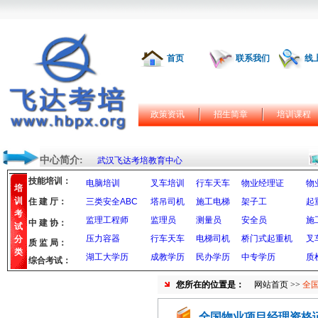
首页
联系我们
线
政策资讯
招生简章
培训课程
中心简介:
武汉飞达考培教育中心
技能培训：
电脑培训
叉车培训
行车天车
物业经理证
物
培
训
住 建 厅：
三类安全ABC
塔吊司机
施工电梯
架子工
起
考
监理工程师
监理员
测量员
安全员
施
中 建 协：
试
压力容器
行车天车
电梯司机
桥门式起重机
叉
分
质 监 局：
类
湖工大学历
成教学历
民办学历
中专学历
质
综合考试：
您所在的位置是：
网站首页
>>
全
全国物业项目经理资格