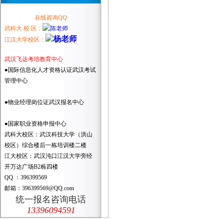
在线咨询QQ
武科大 校 区：
江汉大学校区：
武汉飞达考培教育中心
●国际信息化人才资格认证武汉考试
管理中心
●物业经理岗位证武汉报名中心
●国家职业资格申报中心
武科大校区：武汉科技大学（洪山
校区）综合楼后一栋培训楼二楼
江大校区：武汉沌口江汉大学旁经
开万达广场B2栋四楼
QQ ：396399569
邮箱：396399569@QQ.com
统一报名咨询电话
13396094591