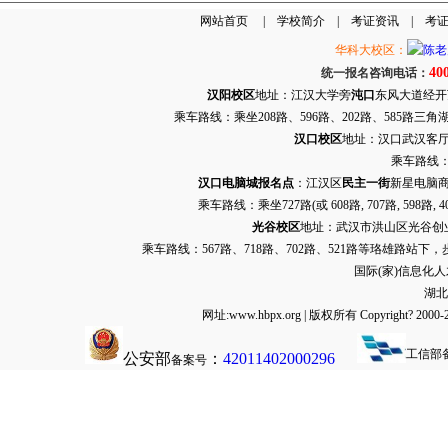
网站首页
|
学校简介
|
考证资讯
|
考
华科大校区：
40
统一报名咨询电话：
汉阳校区
地址：江汉大学旁
沌口
东风大道经开万达
乘车路线：乘坐208路、596路、202路、585路
汉口校区
地址：汉口武汉客厅G栋
乘车路线：
汉口电脑城报名点
：江汉区
民主一街
新星电脑商
乘车路线：乘坐
727路
(或 608路, 707路, 
光谷校区
地址：武汉市洪山区光谷创业街9
乘车路线：567路、718路、702路、521路等珞雄路站下
国际(家)信息化
湖北
网址:www.hbpx.org | 版权所有 Copyrig
工信部
公安部
：
42011402000296
备案号