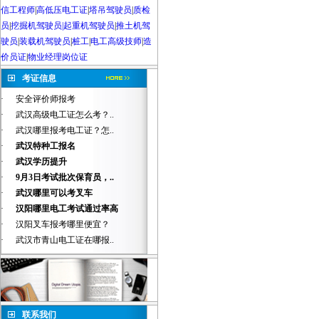
信工程师
|
高低压电工证
|
塔吊驾驶员
|
质检
员
|
挖掘机驾驶员|起重机驾驶员
|
推土机驾
驶员
|
装载机驾驶员
|
桩工
|
电工高级技师
|
造
价员证
|
物业经理岗位证
考证信息
·
安全评价师报考
·
武汉高级电工证怎么考？..
·
武汉哪里报考电工证？怎..
·
武汉特种工报名
·
武汉学历提升
·
9月3日考试批次保育员，..
·
武汉哪里可以考叉车
·
汉阳哪里电工考试通过率高
·
汉阳叉车报考哪里便宜？
·
武汉市青山电工证在哪报..
联系我们