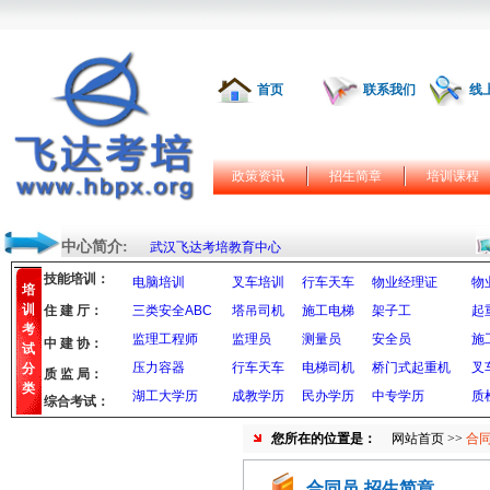
首页
联系我们
线
政策资讯
招生简章
培训课程
中心简介:
武汉飞达考培教育中心
技能培训：
电脑培训
叉车培训
行车天车
物业经理证
物
培
训
住 建 厅：
三类安全ABC
塔吊司机
施工电梯
架子工
起
考
监理工程师
监理员
测量员
安全员
施
中 建 协：
试
压力容器
行车天车
电梯司机
桥门式起重机
叉
分
质 监 局：
类
湖工大学历
成教学历
民办学历
中专学历
质
综合考试：
您所在的位置是：
网站首页
>>
合同
合同员-招生简章