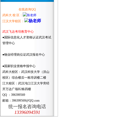
在线咨询QQ
武科大 校 区：
江汉大学校区：
武汉飞达考培教育中心
●国际信息化人才资格认证武汉考试
管理中心
●物业经理岗位证武汉报名中心
●国家职业资格申报中心
武科大校区：武汉科技大学（洪山
校区）综合楼后一栋培训楼二楼
江大校区：武汉沌口江汉大学旁经
开万达广场B2栋四楼
QQ ：396399569
邮箱：396399569@QQ.com
统一报名咨询电话
13396094591