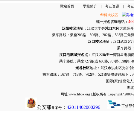
网站首页
|
学校简介
|
考证资讯
|
考
华科大校区：
40
统一报名咨询电话：
汉阳校区
地址：江汉大学旁
沌口
东风大道经开万达
乘车路线：乘坐208路、596路、202路、585路
汉口校区
地址：汉口武汉客厅G栋
乘车路线：
汉口电脑城报名点
：江汉区
民主一街
新星电脑商
乘车路线：乘坐
727路
(或 608路, 707路, 
光谷校区
地址：武汉市洪山区光谷创业街9
乘车路线：567路、718路、702路、521路等珞雄路站下
国际(家)信息化
湖北
网址:www.hbpx.org | 版权所有 Copyrig
工信部
公安部
：
42011402000296
备案号