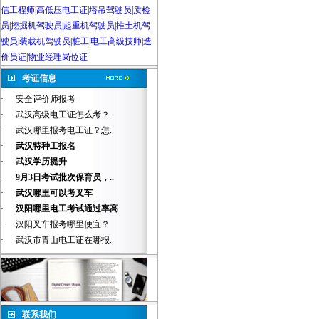
信工程师
|
高低压电工证
|
塔吊驾驶员
|
质检
员
|
挖掘机驾驶员|起重机驾驶员
|
推土机驾
驶员
|
装载机驾驶员
|
桩工
|
电工高级技师
|
造
价员证
|
物业经理岗位证
考证信息
·
安全评价师报考
·
武汉高级电工证怎么考？..
·
武汉哪里报考电工证？怎..
·
武汉特种工报名
·
武汉学历提升
·
9月3日考试批次保育员，..
·
武汉哪里可以考叉车
·
汉阳哪里电工考试通过率高
·
汉阳叉车报考哪里便宜？
·
武汉市青山电工证在哪报..
联系我们