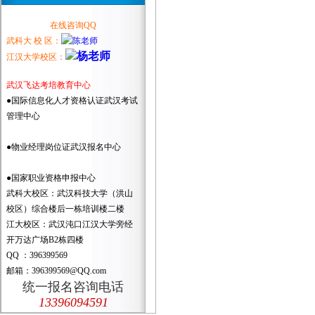
在线咨询QQ
武科大 校 区：
江汉大学校区：
武汉飞达考培教育中心
●国际信息化人才资格认证武汉考试
管理中心
●物业经理岗位证武汉报名中心
●国家职业资格申报中心
武科大校区：武汉科技大学（洪山
校区）综合楼后一栋培训楼二楼
江大校区：武汉沌口江汉大学旁经
开万达广场B2栋四楼
QQ ：396399569
邮箱：396399569@QQ.com
统一报名咨询电话
13396094591