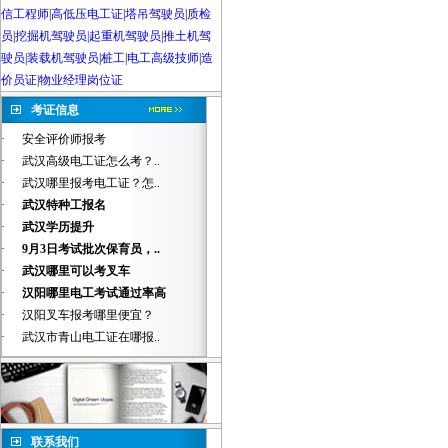
信工程师
|
高低压电工证
|
塔吊驾驶员
|
质检
员
|
挖掘机驾驶员|起重机驾驶员
|
推土机驾
驶员
|
装载机驾驶员
|
桩工
|
电工高级技师
|
造
价员证
|
物业经理岗位证
考证信息
·
安全评价师报考
·
武汉高级电工证怎么考？..
·
武汉哪里报考电工证？怎..
·
武汉特种工报名
·
武汉学历提升
·
9月3日考试批次保育员，..
·
武汉哪里可以考叉车
·
汉阳哪里电工考试通过率高
·
汉阳叉车报考哪里便宜？
·
武汉市青山电工证在哪报..
联系我们