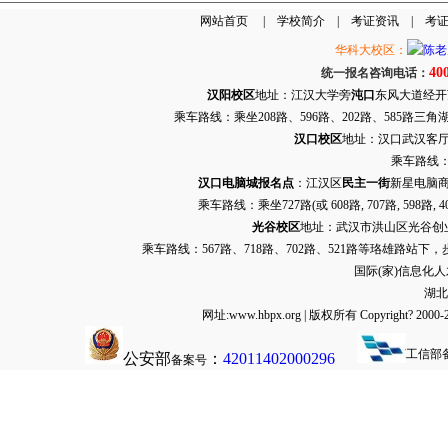
网站首页
|
学校简介
|
考证资讯
|
考
华科大校区：
40
统一报名咨询电话：
汉阳校区
地址：江汉大学旁
沌口
东风大道经开万达
乘车路线：乘坐208路、596路、202路、585路
汉口校区
地址：汉口武汉客厅G栋
乘车路线：
汉口电脑城报名点
：江汉区
民主一街
新星电脑商
乘车路线：乘坐
727路
(或 608路, 707路, 
光谷校区
地址：武汉市洪山区光谷创业街9
乘车路线：567路、718路、702路、521路等珞雄路站下
国际(家)信息化
湖北
网址:www.hbpx.org | 版权所有 Copyrig
工信部
公安部
：
42011402000296
备案号