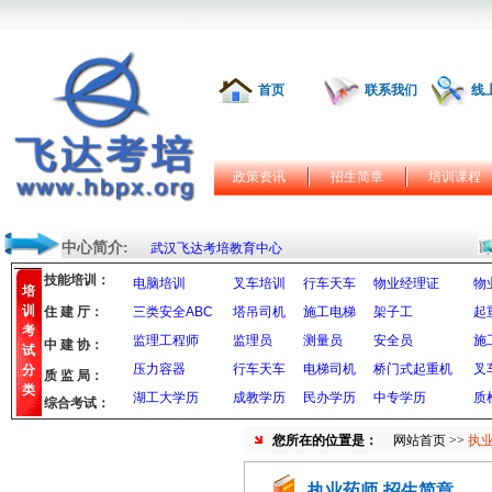
首页
联系我们
线
政策资讯
招生简章
培训课程
中心简介:
武汉飞达考培教育中心
技能培训：
电脑培训
叉车培训
行车天车
物业经理证
物
培
训
住 建 厅：
三类安全ABC
塔吊司机
施工电梯
架子工
起
考
监理工程师
监理员
测量员
安全员
施
中 建 协：
试
压力容器
行车天车
电梯司机
桥门式起重机
叉
分
质 监 局：
类
湖工大学历
成教学历
民办学历
中专学历
质
综合考试：
您所在的位置是：
网站首页
>>
执业
执业药师-招生简章