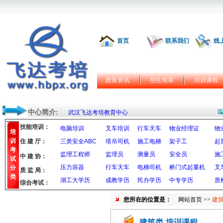
首页
联系我们
线
政策资讯
招生简章
培训课程
中心简介:
武汉飞达考培教育中心
技能培训：
电脑培训
叉车培训
行车天车
物业经理证
物
培
训
住 建 厅：
三类安全ABC
塔吊司机
施工电梯
架子工
起
考
监理工程师
监理员
测量员
安全员
施
中 建 协：
试
压力容器
行车天车
电梯司机
桥门式起重机
叉
分
质 监 局：
类
湖工大学历
成教学历
民办学历
中专学历
质
综合考试：
您所在的位置是：
网站首页
>>
建筑
建筑类-培训课程