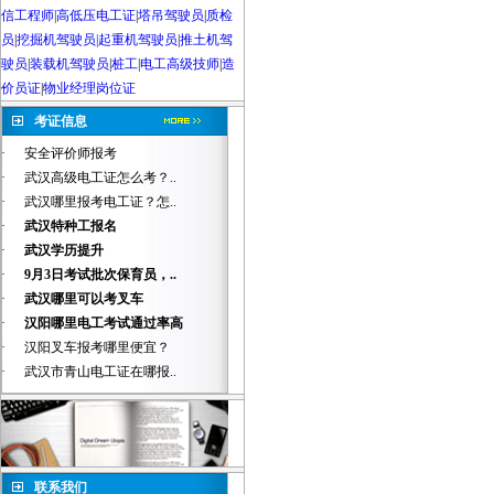
信工程师
|
高低压电工证
|
塔吊驾驶员
|
质检
员
|
挖掘机驾驶员|起重机驾驶员
|
推土机驾
驶员
|
装载机驾驶员
|
桩工
|
电工高级技师
|
造
价员证
|
物业经理岗位证
考证信息
·
安全评价师报考
·
武汉高级电工证怎么考？..
·
武汉哪里报考电工证？怎..
·
武汉特种工报名
·
武汉学历提升
·
9月3日考试批次保育员，..
·
武汉哪里可以考叉车
·
汉阳哪里电工考试通过率高
·
汉阳叉车报考哪里便宜？
·
武汉市青山电工证在哪报..
联系我们