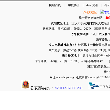
网站首页
|
学校简介
|
考证资讯
|
考
华科大校区：
40
统一报名咨询电话：
汉阳校区
地址：江汉大学旁
沌口
东风大道经开万达
乘车路线：乘坐208路、596路、202路、585路
汉口校区
地址：汉口武汉客厅G栋
乘车路线：
汉口电脑城报名点
：江汉区
民主一街
新星电脑商
乘车路线：乘坐
727路
(或 608路, 707路, 
光谷校区
地址：武汉市洪山区光谷创业街9
乘车路线：567路、718路、702路、521路等珞雄路站下
国际(家)信息化
湖北
网址:www.hbpx.org | 版权所有 Copyrig
工信部
公安部
：
42011402000296
备案号