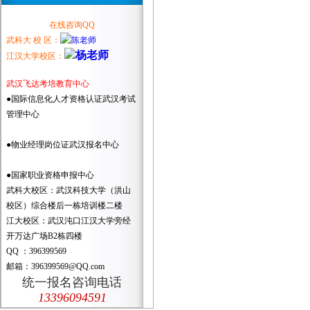
在线咨询QQ
武科大 校 区：
江汉大学校区：
武汉飞达考培教育中心
●国际信息化人才资格认证武汉考试
管理中心
●物业经理岗位证武汉报名中心
●国家职业资格申报中心
武科大校区：武汉科技大学（洪山
校区）综合楼后一栋培训楼二楼
江大校区：武汉沌口江汉大学旁经
开万达广场B2栋四楼
QQ ：396399569
邮箱：396399569@QQ.com
统一报名咨询电话
13396094591