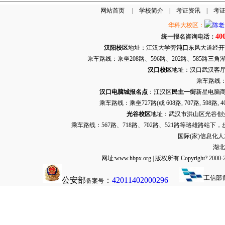
网站首页
|
学校简介
|
考证资讯
|
考
华科大校区：
40
统一报名咨询电话：
汉阳校区
地址：江汉大学旁
沌口
东风大道经开万达
乘车路线：乘坐208路、596路、202路、585路
汉口校区
地址：汉口武汉客厅G栋
乘车路线：
汉口电脑城报名点
：江汉区
民主一街
新星电脑商
乘车路线：乘坐
727路
(或 608路, 707路, 
光谷校区
地址：武汉市洪山区光谷创业街9
乘车路线：567路、718路、702路、521路等珞雄路站下
国际(家)信息化
湖北
网址:www.hbpx.org | 版权所有 Copyrig
工信部
公安部
：
42011402000296
备案号