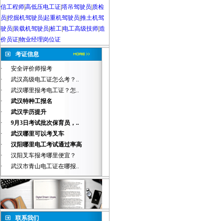
信工程师
|
高低压电工证
|
塔吊驾驶员
|
质检
员
|
挖掘机驾驶员|起重机驾驶员
|
推土机驾
驶员
|
装载机驾驶员
|
桩工
|
电工高级技师
|
造
价员证
|
物业经理岗位证
考证信息
·
安全评价师报考
·
武汉高级电工证怎么考？..
·
武汉哪里报考电工证？怎..
·
武汉特种工报名
·
武汉学历提升
·
9月3日考试批次保育员，..
·
武汉哪里可以考叉车
·
汉阳哪里电工考试通过率高
·
汉阳叉车报考哪里便宜？
·
武汉市青山电工证在哪报..
联系我们