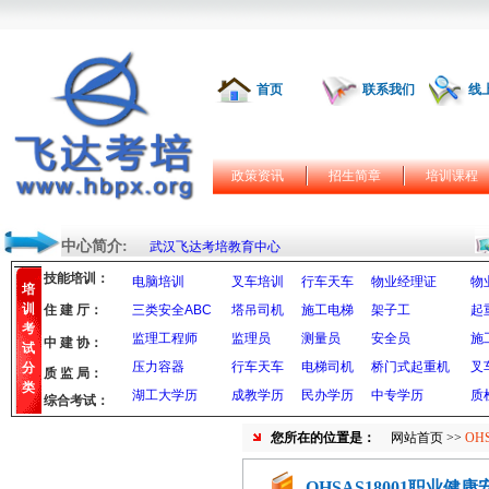
首页
联系我们
线
政策资讯
招生简章
培训课程
中心简介:
武汉飞达考培教育中心
技能培训：
电脑培训
叉车培训
行车天车
物业经理证
物
培
训
住 建 厅：
三类安全ABC
塔吊司机
施工电梯
架子工
起
考
监理工程师
监理员
测量员
安全员
施
中 建 协：
试
压力容器
行车天车
电梯司机
桥门式起重机
叉
分
质 监 局：
类
湖工大学历
成教学历
民办学历
中专学历
质
综合考试：
您所在的位置是：
网站首页
>>
OH
OHSAS18001职业健