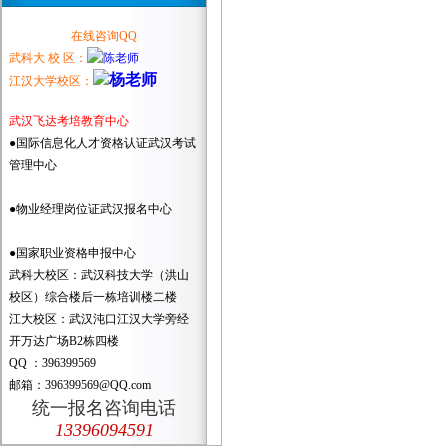
在线咨询QQ
武科大 校 区：
江汉大学校区：
武汉飞达考培教育中心
●国际信息化人才资格认证武汉考试
管理中心
●物业经理岗位证武汉报名中心
●国家职业资格申报中心
武科大校区：武汉科技大学（洪山
校区）综合楼后一栋培训楼二楼
江大校区：武汉沌口江汉大学旁经
开万达广场B2栋四楼
QQ ：396399569
邮箱：396399569@QQ.com
统一报名咨询电话
13396094591