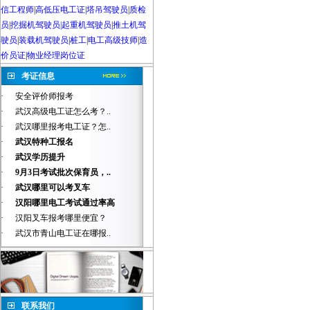
信工程师
|
高低压电工证
|
塔吊驾驶员
|
质检
员
|
挖掘机驾驶员|起重机驾驶员
|
推土机驾
驶员
|
装载机驾驶员
|
桩工
|
电工高级技师
|
造
价员证
|
物业经理岗位证
考证信息
·
安全评价师报考
·
武汉高级电工证怎么考？..
·
武汉哪里报考电工证？怎..
·
武汉特种工报名
·
武汉学历提升
·
9月3日考试批次保育员，..
·
武汉哪里可以考叉车
·
汉阳哪里电工考试通过率高
·
汉阳叉车报考哪里便宜？
·
武汉市青山电工证在哪报..
联系我们