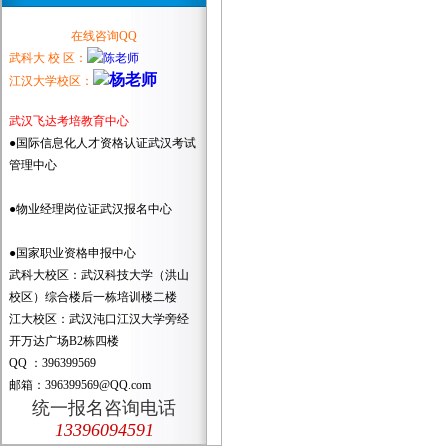
在线咨询QQ
武科大 校 区：
江汉大学校区：
武汉飞达考培教育中心
●国际信息化人才资格认证武汉考试
管理中心
●物业经理岗位证武汉报名中心
●国家职业资格申报中心
武科大校区：武汉科技大学（洪山
校区）综合楼后一栋培训楼二楼
江大校区：武汉沌口江汉大学旁经
开万达广场B2栋四楼
QQ ：396399569
邮箱：396399569@QQ.com
统一报名咨询电话
13396094591