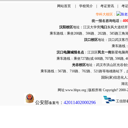
网站首页
|
学校简介
|
考证资讯
|
考
华科大校区：
40
统一报名咨询电话：
汉阳校区
地址：江汉大学旁
沌口
东风大道经开万达
乘车路线：乘坐208路、596路、202路、585路
汉口校区
地址：汉口武汉客厅G栋
乘车路线：
汉口电脑城报名点
：江汉区
民主一街
新星电脑商
乘车路线：乘坐
727路
(或 608路, 707路, 
光谷校区
地址：武汉市洪山区光谷创业街9
乘车路线：567路、718路、702路、521路等珞雄路站下
国际(家)信息化
湖北
网址:www.hbpx.org | 版权所有 Copyrig
工信部
公安部
：
42011402000296
备案号