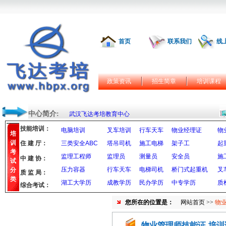
首页
联系我们
线
政策资讯
招生简章
培训课程
中心简介:
武汉飞达考培教育中心
技能培训：
电脑培训
叉车培训
行车天车
物业经理证
物
培
训
住 建 厅：
三类安全ABC
塔吊司机
施工电梯
架子工
起
考
监理工程师
监理员
测量员
安全员
施
中 建 协：
试
压力容器
行车天车
电梯司机
桥门式起重机
叉
分
质 监 局：
类
湖工大学历
成教学历
民办学历
中专学历
质
综合考试：
您所在的位置是：
网站首页
>>
物
物业管理师技能证-培训