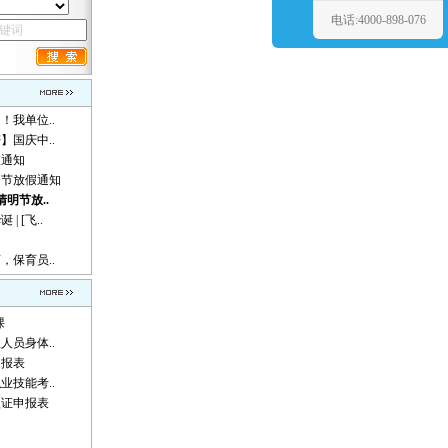
电话:4000-898-076
！我单位..
】国庆中..
假通知
动节放假通知
清明节放..
 [飞..
，保育员..
课
人员身体..
申报表
业技能考..
认证申报表
题
题