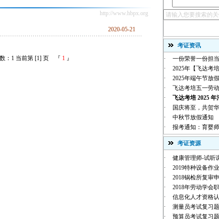
http://www.hbpx.org
2020-05-21
考证资讯
：1 当前第 [1] 页 『
1
』
·
一份荣誉一份担当
·
2025年【飞达考培
·
2025年端午节放
·
飞达考培五一劳
·
飞达考培 2025 年
·
国庆将至，共贺华诞 |
·
中秋节放假通知
·
报考通知：育婴师
考证资源
·
健康管理师-试听
·
2019特种设备作业
·
2018锅检所复审
·
2018年劳动学会职
·
信息化人才资格
·
测量员考试复习
·
预算员考试复习