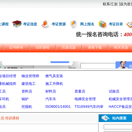
|
联系/汇款
设为首
上课程
考证信息
考证资源
网上报名
考证目录
统一报名咨询电话：
400
证书样本
试听课程
历届试题
表格下载
相关资源
业项目经理
物业管理师
燃气具安装
重机械指挥
建筑电工
施工升降机
工员
资料员
材料员
质量员
试验员
车司机
锅炉
汽车吊
电梯安全管理
机械安全管理
检员
挖掘机
ISO9001/14001
TS16949汽车内审
HACCP食品
员 培训课程
站内搜索