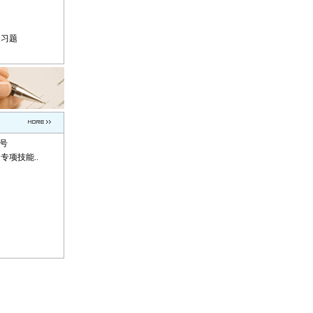
题
题
复习题
称号
专项技能..