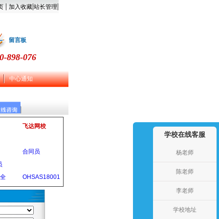
|
|
|
页
加入收藏
站长管理
留言板
0-898-076
中心通知
飞达网校
学校在线客服
合同员
杨老师
员
陈老师
安全
OHSAS18001
李老师
学校地址