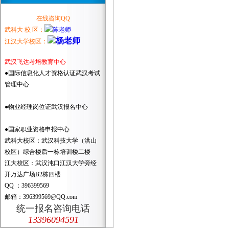
在线咨询QQ
武科大 校 区：
江汉大学校区：
武汉飞达考培教育中心
●国际信息化人才资格认证武汉考试
管理中心
●物业经理岗位证武汉报名中心
●国家职业资格申报中心
武科大校区：武汉科技大学（洪山
校区）综合楼后一栋培训楼二楼
江大校区：武汉沌口江汉大学旁经
开万达广场B2栋四楼
QQ ：396399569
邮箱：396399569@QQ.com
统一报名咨询电话
13396094591