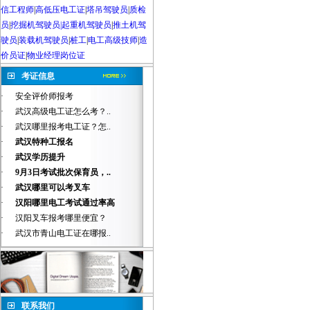
信工程师
|
高低压电工证
|
塔吊驾驶员
|
质检
员
|
挖掘机驾驶员|起重机驾驶员
|
推土机驾
驶员
|
装载机驾驶员
|
桩工
|
电工高级技师
|
造
价员证
|
物业经理岗位证
考证信息
·
安全评价师报考
·
武汉高级电工证怎么考？..
·
武汉哪里报考电工证？怎..
·
武汉特种工报名
·
武汉学历提升
·
9月3日考试批次保育员，..
·
武汉哪里可以考叉车
·
汉阳哪里电工考试通过率高
·
汉阳叉车报考哪里便宜？
·
武汉市青山电工证在哪报..
联系我们