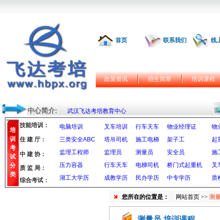
首页
联系我们
线
政策资讯
招生简章
培训课程
中心简介:
武汉飞达考培教育中心
技能培训：
电脑培训
叉车培训
行车天车
物业经理证
物
培
训
住 建 厅：
三类安全ABC
塔吊司机
施工电梯
架子工
起
考
监理工程师
监理员
测量员
安全员
施
中 建 协：
试
压力容器
行车天车
电梯司机
桥门式起重机
叉
分
质 监 局：
类
湖工大学历
成教学历
民办学历
中专学历
质
综合考试：
您所在的位置是：
网站首页
>>
测量
测量员-培训课程