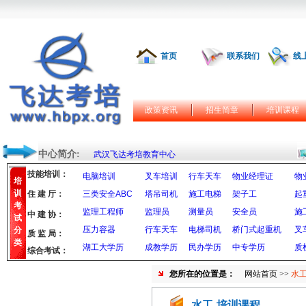
首页
联系我们
线
政策资讯
招生简章
培训课程
中心简介:
武汉飞达考培教育中心
技能培训：
电脑培训
叉车培训
行车天车
物业经理证
物
培
训
住 建 厅：
三类安全ABC
塔吊司机
施工电梯
架子工
起
考
监理工程师
监理员
测量员
安全员
施
中 建 协：
试
压力容器
行车天车
电梯司机
桥门式起重机
叉
分
质 监 局：
类
湖工大学历
成教学历
民办学历
中专学历
质
综合考试：
您所在的位置是：
网站首页
>>
水工
水工-培训课程