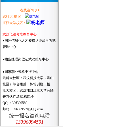
在线咨询QQ
武科大 校 区：
江汉大学校区：
武汉飞达考培教育中心
●国际信息化人才资格认证武汉考试
管理中心
●物业经理岗位证武汉报名中心
●国家职业资格申报中心
武科大校区：武汉科技大学（洪山
校区）综合楼后一栋培训楼二楼
江大校区：武汉沌口江汉大学旁经
开万达广场B2栋四楼
QQ ：396399569
邮箱：396399569@QQ.com
统一报名咨询电话
13396094591