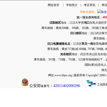
网站首页
|
学校简介
|
考证资讯
|
考
华科大校区：
40
统一报名咨询电话：
汉阳校区
地址：江汉大学旁
沌口
东风大道经开万达
乘车路线：乘坐208路、596路、202路、585路
汉口校区
地址：汉口武汉客厅G栋
乘车路线：
汉口电脑城报名点
：江汉区
民主一街
新星电脑商
乘车路线：乘坐
727路
(或 608路, 707路, 
光谷校区
地址：武汉市洪山区光谷创业街9
乘车路线：567路、718路、702路、521路等珞雄路站下
国际(家)信息化
湖北
网址:www.hbpx.org | 版权所有 Copyrig
工信部
公安部
：
42011402000296
备案号