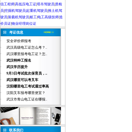
信工程师
|
高低压电工证
|
塔吊驾驶员
|
质检
员
|
挖掘机驾驶员|起重机驾驶员
|
推土机驾
驶员
|
装载机驾驶员
|
桩工
|
电工高级技师
|
造
价员证
|
物业经理岗位证
考证信息
·
安全评价师报考
·
武汉高级电工证怎么考？..
·
武汉哪里报考电工证？怎..
·
武汉特种工报名
·
武汉学历提升
·
9月3日考试批次保育员，..
·
武汉哪里可以考叉车
·
汉阳哪里电工考试通过率高
·
汉阳叉车报考哪里便宜？
·
武汉市青山电工证在哪报..
联系我们