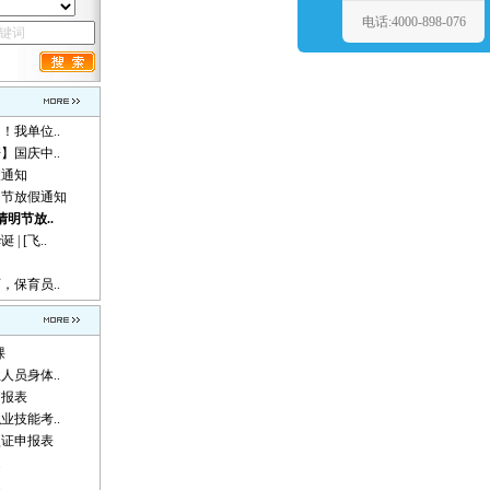
电话:4000-898-076
！我单位..
】国庆中..
假通知
动节放假通知
清明节放..
 [飞..
，保育员..
课
人员身体..
申报表
业技能考..
认证申报表
题
题