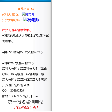
在线咨询QQ
武科大 校 区：
江汉大学校区：
武汉飞达考培教育中心
●国际信息化人才资格认证武汉考试
管理中心
●物业经理岗位证武汉报名中心
●国家职业资格申报中心
武科大校区：武汉科技大学（洪山
校区）综合楼后一栋培训楼二楼
江大校区：武汉沌口江汉大学旁经
开万达广场B2栋四楼
QQ ：396399569
邮箱：396399569@QQ.com
统一报名咨询电话
13396094591