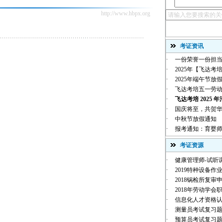
http://www.hbpx.org
考证资讯
·
一份荣誉一份担当
·
2025年【飞达考培
·
2025年端午节放
·
飞达考培五一劳
·
飞达考培 2025 年
·
国庆将至，共贺华诞 |
·
中秋节放假通知
·
报考通知：育婴师
考证资源
·
健康管理师-试听
·
2019特种设备作业
·
2018锅检所复审
·
2018年劳动学会职
·
信息化人才资格
·
测量员考试复习
·
预算员考试复习