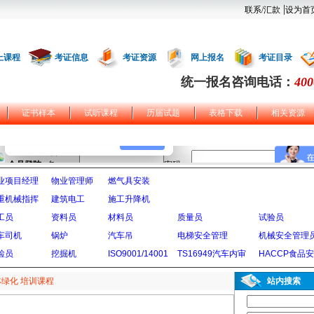
|
联系/汇款
设为首
上课程
考证信息
考证资源
网上报名
考证目录
统一报名咨询电话：
400
证书样本
试听课程
历届试题
表格下载
相关资源
业项目经理
物业管理师
燃气具安装
重机械指挥
建筑电工
施工升降机
工员
资料员
材料员
质量员
试验员
车司机
锅炉
汽车吊
电梯安全管理
机械安全管理
检员
挖掘机
ISO9001/14001
TS16949汽车内审
HACCP食品
绿化 培训课程
站内搜索