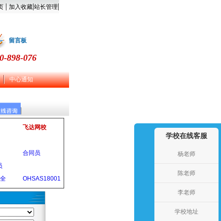
|
|
|
页
加入收藏
站长管理
留言板
0-898-076
中心通知
飞达网校
学校在线客服
合同员
杨老师
员
陈老师
安全
OHSAS18001
李老师
学校地址