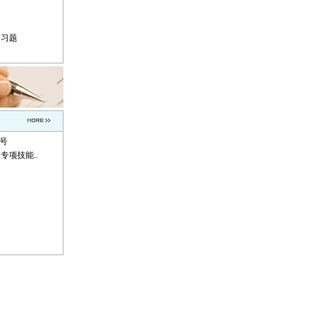
题
题
复习题
称号
专项技能..