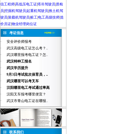
信工程师
|
高低压电工证
|
塔吊驾驶员
|
质检
员
|
挖掘机驾驶员|起重机驾驶员
|
推土机驾
驶员
|
装载机驾驶员
|
桩工
|
电工高级技师
|
造
价员证
|
物业经理岗位证
考证信息
·
安全评价师报考
·
武汉高级电工证怎么考？..
·
武汉哪里报考电工证？怎..
·
武汉特种工报名
·
武汉学历提升
·
9月3日考试批次保育员，..
·
武汉哪里可以考叉车
·
汉阳哪里电工考试通过率高
·
汉阳叉车报考哪里便宜？
·
武汉市青山电工证在哪报..
联系我们