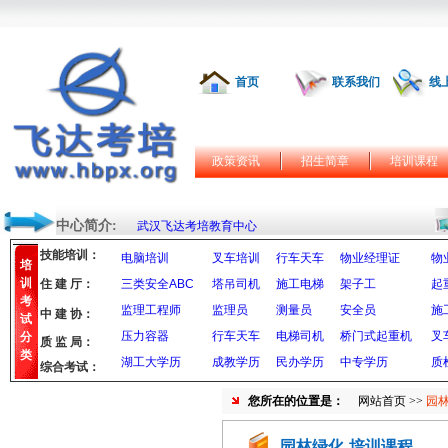
首页
联系我们
线
政策资讯
招生简章
培训课程
中心简介:
武汉飞达考培教育中心
技能培训：
电脑培训
叉车培训
行车天车
物业经理证
物
培
训
住 建 厅：
三类安全ABC
塔吊司机
施工电梯
架子工
起
考
监理工程师
监理员
测量员
安全员
施
中 建 协：
试
压力容器
行车天车
电梯司机
桥门式起重机
叉
分
质 监 局：
类
湖工大学历
成教学历
民办学历
中专学历
质
综合考试：
您所在的位置是：
网站首页
>>
园林
园林绿化-培训课程