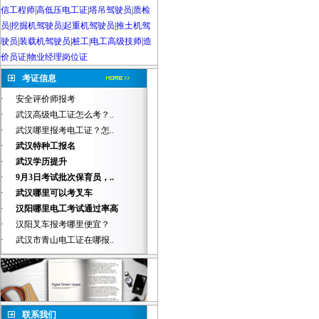
信工程师
|
高低压电工证
|
塔吊驾驶员
|
质检
员
|
挖掘机驾驶员|起重机驾驶员
|
推土机驾
驶员
|
装载机驾驶员
|
桩工
|
电工高级技师
|
造
价员证
|
物业经理岗位证
考证信息
·
安全评价师报考
·
武汉高级电工证怎么考？..
·
武汉哪里报考电工证？怎..
·
武汉特种工报名
·
武汉学历提升
·
9月3日考试批次保育员，..
·
武汉哪里可以考叉车
·
汉阳哪里电工考试通过率高
·
汉阳叉车报考哪里便宜？
·
武汉市青山电工证在哪报..
联系我们