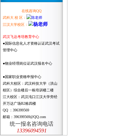
在线咨询QQ
武科大 校 区：
江汉大学校区：
武汉飞达考培教育中心
●国际信息化人才资格认证武汉考试
管理中心
●物业经理岗位证武汉报名中心
●国家职业资格申报中心
武科大校区：武汉科技大学（洪山
校区）综合楼后一栋培训楼二楼
江大校区：武汉沌口江汉大学旁经
开万达广场B2栋四楼
QQ ：396399569
邮箱：396399569@QQ.com
统一报名咨询电话
13396094591