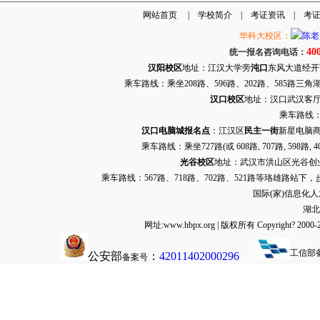
网站首页
|
学校简介
|
考证资讯
|
考
华科大校区：
40
统一报名咨询电话：
汉阳校区
地址：江汉大学旁
沌口
东风大道经开万达
乘车路线：乘坐208路、596路、202路、585路
汉口校区
地址：汉口武汉客厅G栋
乘车路线：
汉口电脑城报名点
：江汉区
民主一街
新星电脑商
乘车路线：乘坐
727路
(或 608路, 707路, 
光谷校区
地址：武汉市洪山区光谷创业街9
乘车路线：567路、718路、702路、521路等珞雄路站下
国际(家)信息化
湖北
网址:www.hbpx.org | 版权所有 Copyrig
工信部
公安部
：
42011402000296
备案号