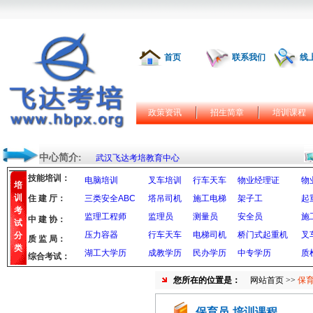
首页
联系我们
线
政策资讯
招生简章
培训课程
中心简介:
武汉飞达考培教育中心
技能培训：
电脑培训
叉车培训
行车天车
物业经理证
物
培
训
住 建 厅：
三类安全ABC
塔吊司机
施工电梯
架子工
起
考
监理工程师
监理员
测量员
安全员
施
中 建 协：
试
压力容器
行车天车
电梯司机
桥门式起重机
叉
分
质 监 局：
类
湖工大学历
成教学历
民办学历
中专学历
质
综合考试：
您所在的位置是：
网站首页
>>
保育
保育员-培训课程