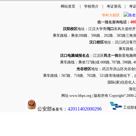
网站首页
|
学校简介
|
考证资讯
|
考
华科大校区：
40
统一报名咨询电话：
汉阳校区
地址：江汉大学旁
沌口
东风大道经开万达
乘车路线：乘坐208路、596路、202路、585路
汉口校区
地址：汉口武汉客厅G栋
乘车路线：
汉口电脑城报名点
：江汉区
民主一街
新星电脑商
乘车路线：乘坐
727路
(或 608路, 707路, 
光谷校区
地址：武汉市洪山区光谷创业街9
乘车路线：567路、718路、702路、521路等珞雄路站下
国际(家)信息化
湖北
网址:www.hbpx.org | 版权所有 Copyrig
工信部
公安部
：
42011402000296
备案号