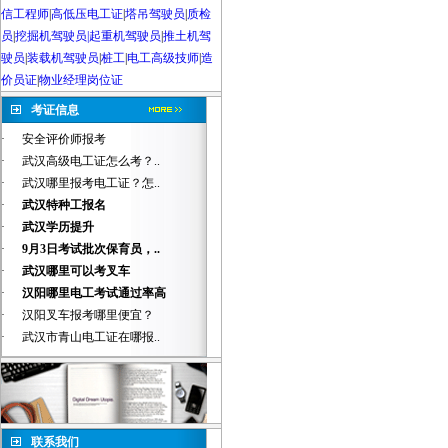
信工程师
|
高低压电工证
|
塔吊驾驶员
|
质检
员
|
挖掘机驾驶员|起重机驾驶员
|
推土机驾
驶员
|
装载机驾驶员
|
桩工
|
电工高级技师
|
造
价员证
|
物业经理岗位证
考证信息
·
安全评价师报考
·
武汉高级电工证怎么考？..
·
武汉哪里报考电工证？怎..
·
武汉特种工报名
·
武汉学历提升
·
9月3日考试批次保育员，..
·
武汉哪里可以考叉车
·
汉阳哪里电工考试通过率高
·
汉阳叉车报考哪里便宜？
·
武汉市青山电工证在哪报..
联系我们