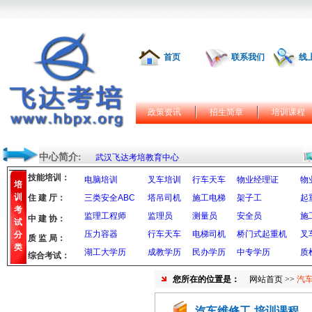
首页
联系我们
线
政策资讯
招生简章
培训课程
中心简介:
武汉飞达考培教育中心
技能培训：
电脑培训
叉车培训
行车天车
物业经理证
物
培
训
住 建 厅：
三类安全ABC
塔吊司机
施工电梯
架子工
起
考
监理工程师
监理员
测量员
安全员
施
中 建 协：
试
压力容器
行车天车
电梯司机
桥门式起重机
叉
分
质 监 局：
类
湖工大学历
成教学历
民办学历
中专学历
质
综合考试：
您所在的位置是：
网站首页
>>
汽
汽车维修工-培训课程