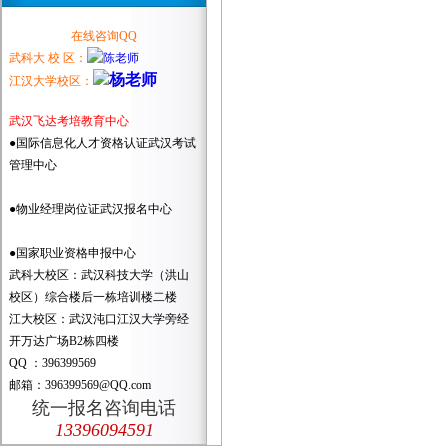
在线咨询QQ
武科大 校 区：
江汉大学校区：
武汉飞达考培教育中心
●国际信息化人才资格认证武汉考试
管理中心
●物业经理岗位证武汉报名中心
●国家职业资格申报中心
武科大校区：武汉科技大学（洪山
校区）综合楼后一栋培训楼二楼
江大校区：武汉沌口江汉大学旁经
开万达广场B2栋四楼
QQ ：396399569
邮箱：396399569@QQ.com
统一报名咨询电话
13396094591