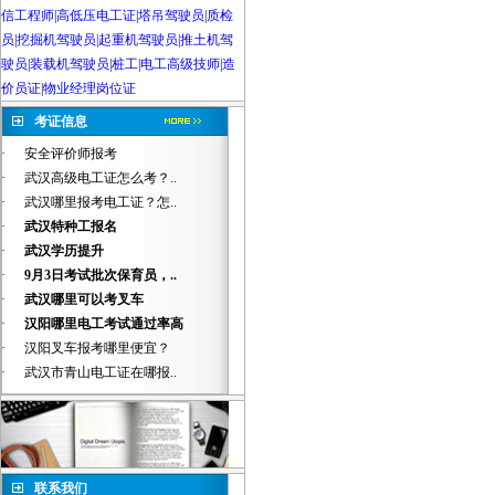
信工程师
|
高低压电工证
|
塔吊驾驶员
|
质检
员
|
挖掘机驾驶员|起重机驾驶员
|
推土机驾
驶员
|
装载机驾驶员
|
桩工
|
电工高级技师
|
造
价员证
|
物业经理岗位证
考证信息
·
安全评价师报考
·
武汉高级电工证怎么考？..
·
武汉哪里报考电工证？怎..
·
武汉特种工报名
·
武汉学历提升
·
9月3日考试批次保育员，..
·
武汉哪里可以考叉车
·
汉阳哪里电工考试通过率高
·
汉阳叉车报考哪里便宜？
·
武汉市青山电工证在哪报..
联系我们