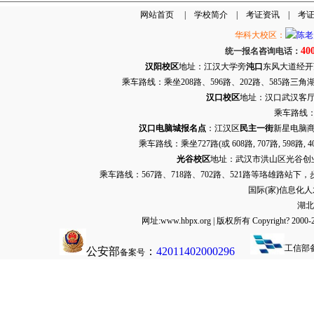
网站首页
|
学校简介
|
考证资讯
|
考
华科大校区：
40
统一报名咨询电话：
汉阳校区
地址：江汉大学旁
沌口
东风大道经开万达
乘车路线：乘坐208路、596路、202路、585路
汉口校区
地址：汉口武汉客厅G栋
乘车路线：
汉口电脑城报名点
：江汉区
民主一街
新星电脑商
乘车路线：乘坐
727路
(或 608路, 707路, 
光谷校区
地址：武汉市洪山区光谷创业街9
乘车路线：567路、718路、702路、521路等珞雄路站下
国际(家)信息化
湖北
网址:www.hbpx.org | 版权所有 Copyrig
工信部
公安部
：
42011402000296
备案号