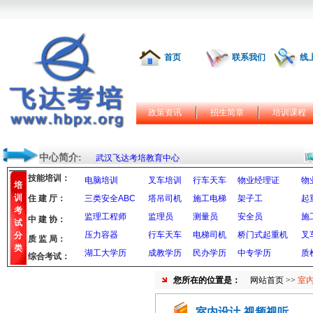
首页
联系我们
线
政策资讯
招生简章
培训课程
中心简介:
武汉飞达考培教育中心
技能培训：
电脑培训
叉车培训
行车天车
物业经理证
物
培
训
住 建 厅：
三类安全ABC
塔吊司机
施工电梯
架子工
起
考
监理工程师
监理员
测量员
安全员
施
中 建 协：
试
压力容器
行车天车
电梯司机
桥门式起重机
叉
分
质 监 局：
类
湖工大学历
成教学历
民办学历
中专学历
质
综合考试：
您所在的位置是：
网站首页
>>
室内
室内设计-视频视听