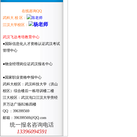
在线咨询QQ
武科大 校 区：
江汉大学校区：
武汉飞达考培教育中心
●国际信息化人才资格认证武汉考试
管理中心
●物业经理岗位证武汉报名中心
●国家职业资格申报中心
武科大校区：武汉科技大学（洪山
校区）综合楼后一栋培训楼二楼
江大校区：武汉沌口江汉大学旁经
开万达广场B2栋四楼
QQ ：396399569
邮箱：396399569@QQ.com
统一报名咨询电话
13396094591