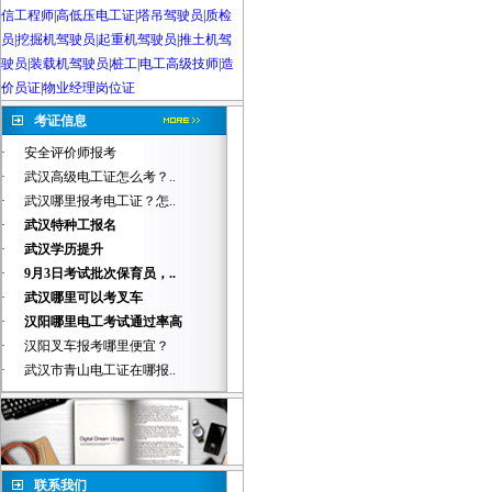
信工程师
|
高低压电工证
|
塔吊驾驶员
|
质检
员
|
挖掘机驾驶员|起重机驾驶员
|
推土机驾
驶员
|
装载机驾驶员
|
桩工
|
电工高级技师
|
造
价员证
|
物业经理岗位证
考证信息
·
安全评价师报考
·
武汉高级电工证怎么考？..
·
武汉哪里报考电工证？怎..
·
武汉特种工报名
·
武汉学历提升
·
9月3日考试批次保育员，..
·
武汉哪里可以考叉车
·
汉阳哪里电工考试通过率高
·
汉阳叉车报考哪里便宜？
·
武汉市青山电工证在哪报..
联系我们