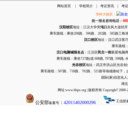
网站首页
|
学校简介
|
考证资讯
|
考
华科大校区：
40
统一报名咨询电话：
汉阳校区
地址：江汉大学旁
沌口
东风大道经开万达
乘车路线：乘坐208路、596路、202路、585路
汉口校区
地址：汉口武汉客厅G栋
乘车路线：
汉口电脑城报名点
：江汉区
民主一街
新星电脑商
乘车路线：乘坐
727路
(或 608路, 707路, 
光谷校区
地址：武汉市洪山区光谷创业街9
乘车路线：567路、718路、702路、521路等珞雄路站下
国际(家)信息化
湖北
网址:www.hbpx.org | 版权所有 Copyrig
工信部
公安部
：
42011402000296
备案号