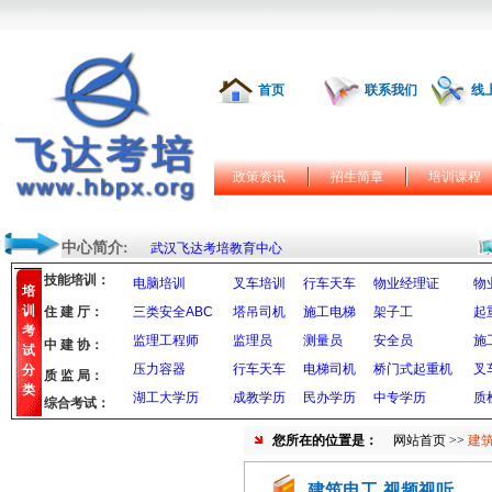
首页
联系我们
线
政策资讯
招生简章
培训课程
中心简介:
武汉飞达考培教育中心
技能培训：
电脑培训
叉车培训
行车天车
物业经理证
物
培
训
住 建 厅：
三类安全ABC
塔吊司机
施工电梯
架子工
起
考
监理工程师
监理员
测量员
安全员
施
中 建 协：
试
压力容器
行车天车
电梯司机
桥门式起重机
叉
分
质 监 局：
类
湖工大学历
成教学历
民办学历
中专学历
质
综合考试：
您所在的位置是：
网站首页
>>
建筑
建筑电工-视频视听