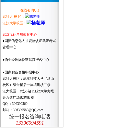
在线咨询QQ
武科大 校 区：
江汉大学校区：
武汉飞达考培教育中心
●国际信息化人才资格认证武汉考试
管理中心
●物业经理岗位证武汉报名中心
●国家职业资格申报中心
武科大校区：武汉科技大学（洪山
校区）综合楼后一栋培训楼二楼
江大校区：武汉沌口江汉大学旁经
开万达广场B2栋四楼
QQ ：396399569
邮箱：396399569@QQ.com
统一报名咨询电话
13396094591