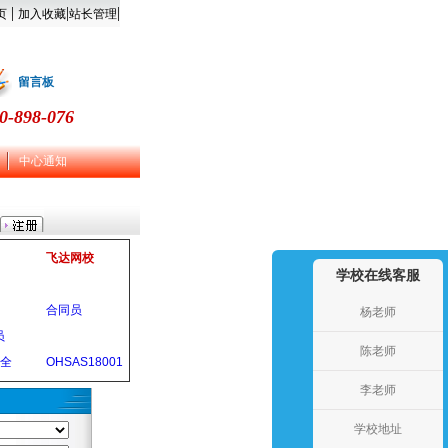
|
|
|
页
加入收藏
站长管理
留言板
0-898-076
中心通知
飞达网校
学校在线客服
合同员
杨老师
员
陈老师
安全
OHSAS18001
李老师
学校地址