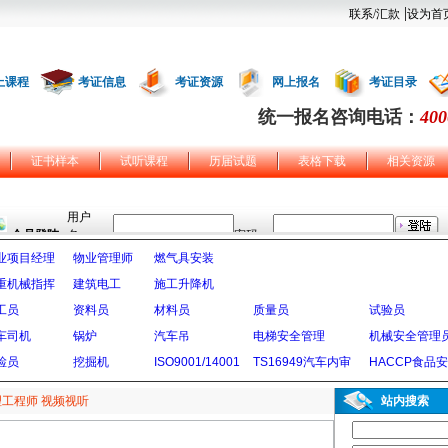
|
联系/汇款
设为首
上课程
考证信息
考证资源
网上报名
考证目录
统一报名咨询电话：
400
证书样本
试听课程
历届试题
表格下载
相关资源
业项目经理
物业管理师
燃气具安装
重机械指挥
建筑电工
施工升降机
工员
资料员
材料员
质量员
试验员
车司机
锅炉
汽车吊
电梯安全管理
机械安全管理
检员
挖掘机
ISO9001/14001
TS16949汽车内审
HACCP食品
理工程师 视频视听
站内搜索