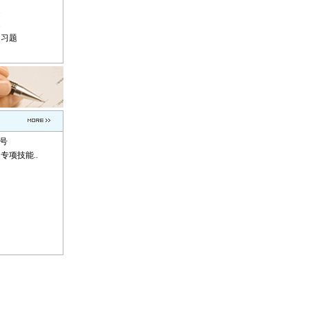
题
题
复习题
称号
专项技能..