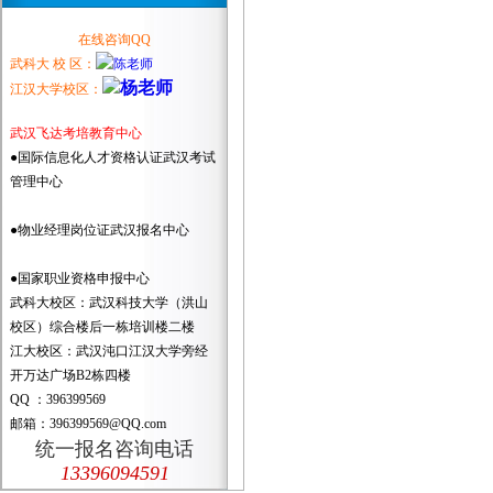
在线咨询QQ
武科大 校 区：
江汉大学校区：
武汉飞达考培教育中心
●国际信息化人才资格认证武汉考试
管理中心
●物业经理岗位证武汉报名中心
●国家职业资格申报中心
武科大校区：武汉科技大学（洪山
校区）综合楼后一栋培训楼二楼
江大校区：武汉沌口江汉大学旁经
开万达广场B2栋四楼
QQ ：396399569
邮箱：396399569@QQ.com
统一报名咨询电话
13396094591