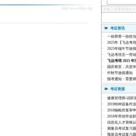
http://www.hbpx.org
考证资讯
·
一份荣誉一份担当
·
2025年【飞达考培
·
2025年端午节放
·
飞达考培五一劳
·
飞达考培 2025 年
·
国庆将至，共贺华诞 |
·
中秋节放假通知
·
报考通知：育婴师
考证资源
·
健康管理师-试听
·
2019特种设备作业
·
2018锅检所复审
·
2018年劳动学会职
·
信息化人才资格
·
测量员考试复习
·
预算员考试复习