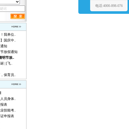
电话:4000-898-076
！我单位..
】国庆中..
假通知
动节放假通知
清明节放..
 [飞..
，保育员..
课
人员身体..
申报表
业技能考..
认证申报表
题
题