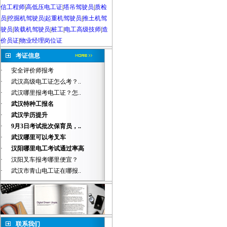
信工程师
|
高低压电工证
|
塔吊驾驶员
|
质检
员
|
挖掘机驾驶员|起重机驾驶员
|
推土机驾
驶员
|
装载机驾驶员
|
桩工
|
电工高级技师
|
造
价员证
|
物业经理岗位证
考证信息
·
安全评价师报考
·
武汉高级电工证怎么考？..
·
武汉哪里报考电工证？怎..
·
武汉特种工报名
·
武汉学历提升
·
9月3日考试批次保育员，..
·
武汉哪里可以考叉车
·
汉阳哪里电工考试通过率高
·
汉阳叉车报考哪里便宜？
·
武汉市青山电工证在哪报..
联系我们