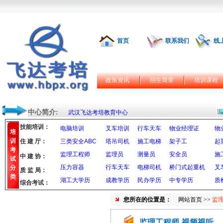
首页
联系我们
线
政策资讯
招生简章
培训课程
中心简介:
武汉飞达考培教育中心
技能培训：
电脑培训
叉车培训
行车天车
物业经理证
物
培
训
住 建 厅：
三类安全ABC
塔吊司机
施工电梯
架子工
起
考
监理工程师
监理员
测量员
安全员
施
中 建 协：
试
压力容器
行车天车
电梯司机
桥门式起重机
叉
分
质 监 局：
类
湖工大学历
成教学历
民办学历
中专学历
质
综合考试：
您所在的位置是：
网站首页
>>
监
监理工程师-视频视听