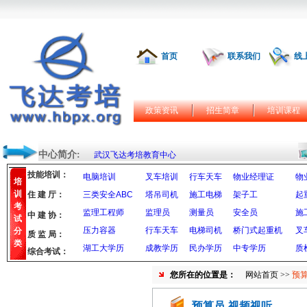
首页
联系我们
线
政策资讯
招生简章
培训课程
中心简介:
武汉飞达考培教育中心
技能培训：
电脑培训
叉车培训
行车天车
物业经理证
物
培
训
住 建 厅：
三类安全ABC
塔吊司机
施工电梯
架子工
起
考
监理工程师
监理员
测量员
安全员
施
中 建 协：
试
压力容器
行车天车
电梯司机
桥门式起重机
叉
分
质 监 局：
类
湖工大学历
成教学历
民办学历
中专学历
质
综合考试：
您所在的位置是：
网站首页
>>
预算
预算员-视频视听