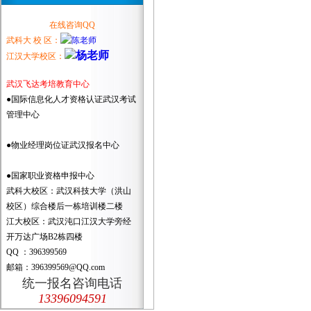
在线咨询QQ
武科大 校 区：
江汉大学校区：
武汉飞达考培教育中心
●国际信息化人才资格认证武汉考试
管理中心
●物业经理岗位证武汉报名中心
●国家职业资格申报中心
武科大校区：武汉科技大学（洪山
校区）综合楼后一栋培训楼二楼
江大校区：武汉沌口江汉大学旁经
开万达广场B2栋四楼
QQ ：396399569
邮箱：396399569@QQ.com
统一报名咨询电话
13396094591