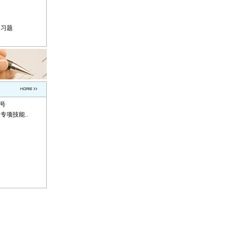
题
题
复习题
称号
专项技能..