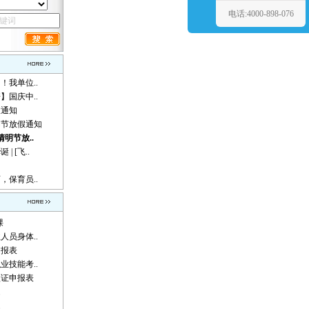
电话:4000-898-076
！我单位..
】国庆中..
假通知
动节放假通知
清明节放..
 [飞..
，保育员..
课
人员身体..
申报表
业技能考..
认证申报表
题
题