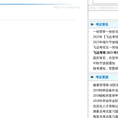
http://www.hbpx.org
考证资讯
·
一份荣誉一份担当
·
2025年【飞达考培
·
2025年端午节放
·
飞达考培五一劳
·
飞达考培 2025 年
·
国庆将至，共贺华诞 |
·
中秋节放假通知
·
报考通知：育婴师
考证资源
·
健康管理师-试听
·
2019特种设备作业
·
2018锅检所复审
·
2018年劳动学会职
·
信息化人才资格
·
测量员考试复习
·
预算员考试复习