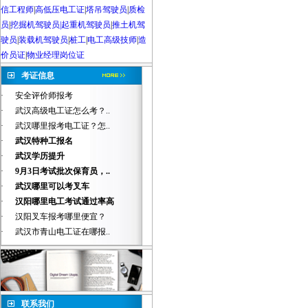
信工程师
|
高低压电工证
|
塔吊驾驶员
|
质检
员
|
挖掘机驾驶员|起重机驾驶员
|
推土机驾
驶员
|
装载机驾驶员
|
桩工
|
电工高级技师
|
造
价员证
|
物业经理岗位证
考证信息
·
安全评价师报考
·
武汉高级电工证怎么考？..
·
武汉哪里报考电工证？怎..
·
武汉特种工报名
·
武汉学历提升
·
9月3日考试批次保育员，..
·
武汉哪里可以考叉车
·
汉阳哪里电工考试通过率高
·
汉阳叉车报考哪里便宜？
·
武汉市青山电工证在哪报..
联系我们