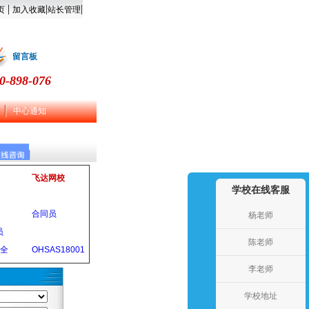
|
|
|
页
加入收藏
站长管理
留言板
0-898-076
中心通知
飞达网校
学校在线客服
合同员
杨老师
员
陈老师
安全
OHSAS18001
李老师
学校地址