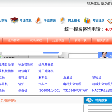
|
联系/汇款
设为首
上课程
考证信息
考证资源
网上报名
考证目录
统一报名咨询电话：
400
证书样本
试听课程
历届试题
表格下载
相关资源
业项目经理
物业管理师
燃气具安装
重机械指挥
建筑电工
施工升降机
工员
资料员
材料员
质量员
试验员
车司机
锅炉
汽车吊
电梯安全管理
机械安全管理
检员
挖掘机
ISO9001/14001
TS16949汽车内审
HACCP食品
员 视频视听
站内搜索