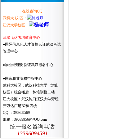
在线咨询QQ
武科大 校 区：
江汉大学校区：
武汉飞达考培教育中心
●国际信息化人才资格认证武汉考试
管理中心
●物业经理岗位证武汉报名中心
●国家职业资格申报中心
武科大校区：武汉科技大学（洪山
校区）综合楼后一栋培训楼二楼
江大校区：武汉沌口江汉大学旁经
开万达广场B2栋四楼
QQ ：396399569
邮箱：396399569@QQ.com
统一报名咨询电话
13396094591