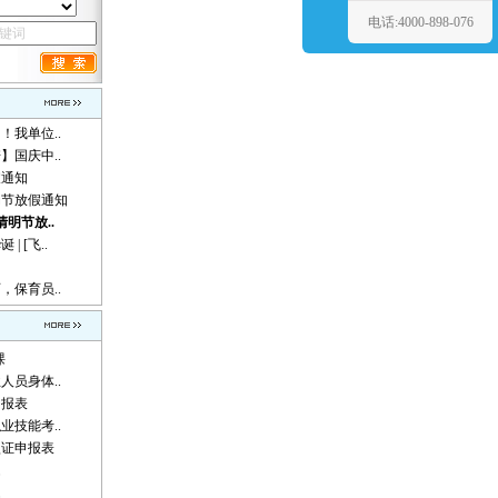
电话:4000-898-076
！我单位..
】国庆中..
假通知
动节放假通知
清明节放..
 [飞..
，保育员..
课
人员身体..
申报表
业技能考..
认证申报表
题
题