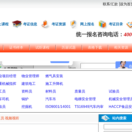
|
联系/汇款
设为首
上课程
考证信息
考证资源
网上报名
考证目录
统一报名咨询电话：
400
证书样本
试听课程
历届试题
表格下载
相关资源
业项目经理
物业管理师
燃气具安装
重机械指挥
建筑电工
施工升降机
工员
资料员
材料员
质量员
试验员
车司机
锅炉
汽车吊
电梯安全管理
机械安全管理
检员
挖掘机
ISO9001/14001
TS16949汽车内审
HACCP食品
员 视频视听
站内搜索