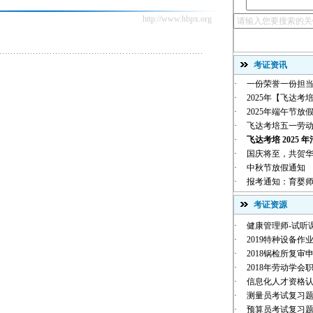
http://www.hbpx.org
考证资讯
·
一份荣誉一份担当
·
2025年【飞达考培
·
2025年端午节放
·
飞达考培五一劳
·
飞达考培 2025 年
·
国庆将至，共贺华诞 |
·
中秋节放假通知
·
报考通知：育婴师
考证资源
·
健康管理师-试听
·
2019特种设备作业
·
2018锅检所复审
·
2018年劳动学会职
·
信息化人才资格
·
测量员考试复习
·
预算员考试复习