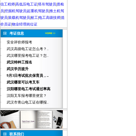
信工程师
|
高低压电工证
|
塔吊驾驶员
|
质检
员
|
挖掘机驾驶员|起重机驾驶员
|
推土机驾
驶员
|
装载机驾驶员
|
桩工
|
电工高级技师
|
造
价员证
|
物业经理岗位证
考证信息
·
安全评价师报考
·
武汉高级电工证怎么考？..
·
武汉哪里报考电工证？怎..
·
武汉特种工报名
·
武汉学历提升
·
9月3日考试批次保育员，..
·
武汉哪里可以考叉车
·
汉阳哪里电工考试通过率高
·
汉阳叉车报考哪里便宜？
·
武汉市青山电工证在哪报..
联系我们