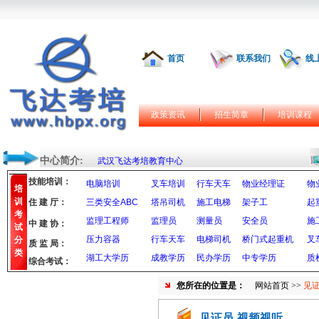
首页
联系我们
线
政策资讯
招生简章
培训课程
中心简介:
武汉飞达考培教育中心
技能培训：
电脑培训
叉车培训
行车天车
物业经理证
物
培
训
住 建 厅：
三类安全ABC
塔吊司机
施工电梯
架子工
起
考
监理工程师
监理员
测量员
安全员
施
中 建 协：
试
压力容器
行车天车
电梯司机
桥门式起重机
叉
分
质 监 局：
类
湖工大学历
成教学历
民办学历
中专学历
质
综合考试：
您所在的位置是：
网站首页
>>
见证
见证员-视频视听