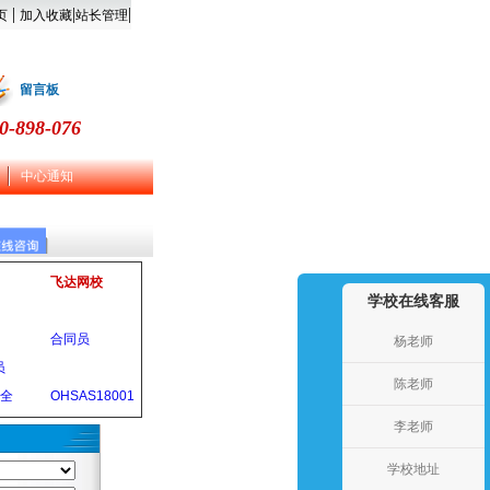
|
|
|
页
加入收藏
站长管理
留言板
0-898-076
中心通知
飞达网校
学校在线客服
合同员
杨老师
员
陈老师
安全
OHSAS18001
李老师
学校地址