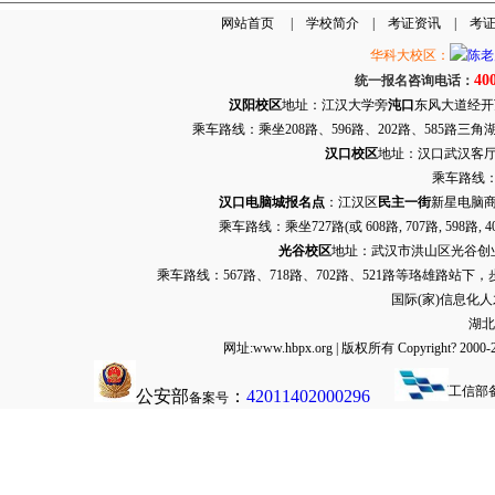
网站首页
|
学校简介
|
考证资讯
|
考
华科大校区：
40
统一报名咨询电话：
汉阳校区
地址：江汉大学旁
沌口
东风大道经开万达
乘车路线：乘坐208路、596路、202路、585路
汉口校区
地址：汉口武汉客厅G栋
乘车路线：
汉口电脑城报名点
：江汉区
民主一街
新星电脑商
乘车路线：乘坐
727路
(或 608路, 707路, 
光谷校区
地址：武汉市洪山区光谷创业街9
乘车路线：567路、718路、702路、521路等珞雄路站下
国际(家)信息化
湖北
网址:www.hbpx.org | 版权所有 Copyrig
工信部
公安部
：
42011402000296
备案号