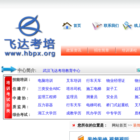
首页
联系我们
线
政策资讯
招生简章
培训课程
中心简介:
武汉飞达考培教育中心
技能培训：
电脑培训
叉车培训
行车天车
物业经理证
物
培
训
住 建 厅：
三类安全ABC
塔吊司机
施工电梯
架子工
起
考
监理工程师
监理员
测量员
安全员
施
中 建 协：
试
压力容器
行车天车
电梯司机
桥门式起重机
叉
分
质 监 局：
类
湖工大学历
成教学历
民办学历
中专学历
质
综合考试：
您所在的位置是：
网站首页
>>
装饰
装饰装修-视频视听