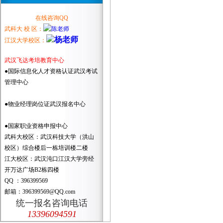
在线咨询QQ
武科大 校 区：
江汉大学校区：
武汉飞达考培教育中心
●国际信息化人才资格认证武汉考试
管理中心
●物业经理岗位证武汉报名中心
●国家职业资格申报中心
武科大校区：武汉科技大学（洪山
校区）综合楼后一栋培训楼二楼
江大校区：武汉沌口江汉大学旁经
开万达广场B2栋四楼
QQ ：396399569
邮箱：396399569@QQ.com
统一报名咨询电话
13396094591