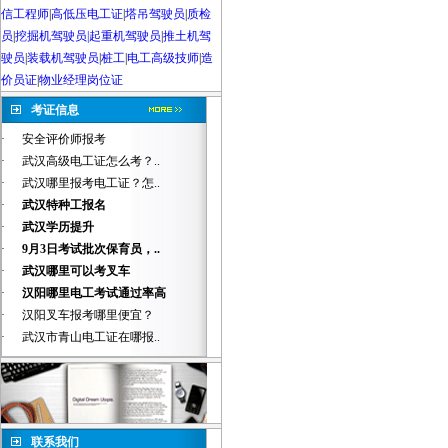
信工程师
|
高低压电工证
|
塔吊驾驶员
|
质检
员
|
挖掘机驾驶员|起重机驾驶员
|
推土机驾
驶员
|
装载机驾驶员
|
桩工
|
电工高级技师
|
造
价员证
|
物业经理岗位证
考证信息
·
安全评价师报考
·
武汉高级电工证怎么考？..
·
武汉哪里报考电工证？怎..
·
武汉特种工报名
·
武汉学历提升
·
9月3日考试批次保育员，..
·
武汉哪里可以考叉车
·
汉阳哪里电工考试通过率高
·
汉阳叉车报考哪里便宜？
·
武汉市青山电工证在哪报..
联系我们