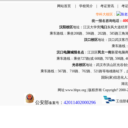
网站首页
|
学校简介
|
考证资讯
|
考
华科大校区：
40
统一报名咨询电话：
汉阳校区
地址：江汉大学旁
沌口
东风大道经开万达
乘车路线：乘坐208路、596路、202路、585路
汉口校区
地址：汉口武汉客厅G栋
乘车路线：
汉口电脑城报名点
：江汉区
民主一街
新星电脑商
乘车路线：乘坐
727路
(或 608路, 707路, 
光谷校区
地址：武汉市洪山区光谷创业街9
乘车路线：567路、718路、702路、521路等珞雄路站下
国际(家)信息化
湖北
网址:www.hbpx.org | 版权所有 Copyrig
工信部
公安部
：
42011402000296
备案号