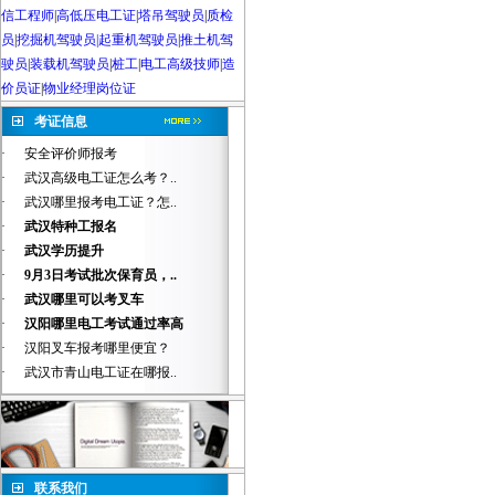
信工程师
|
高低压电工证
|
塔吊驾驶员
|
质检
员
|
挖掘机驾驶员|起重机驾驶员
|
推土机驾
驶员
|
装载机驾驶员
|
桩工
|
电工高级技师
|
造
价员证
|
物业经理岗位证
考证信息
·
安全评价师报考
·
武汉高级电工证怎么考？..
·
武汉哪里报考电工证？怎..
·
武汉特种工报名
·
武汉学历提升
·
9月3日考试批次保育员，..
·
武汉哪里可以考叉车
·
汉阳哪里电工考试通过率高
·
汉阳叉车报考哪里便宜？
·
武汉市青山电工证在哪报..
联系我们