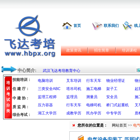
首页
联系我们
线
政策资讯
招生简章
培训课程
中心简介:
武汉飞达考培教育中心
技能培训：
电脑培训
叉车培训
行车天车
物业经理证
物
培
训
住 建 厅：
三类安全ABC
塔吊司机
施工电梯
架子工
起
考
监理工程师
监理员
测量员
安全员
施
中 建 协：
试
压力容器
行车天车
电梯司机
桥门式起重机
叉
分
质 监 局：
类
湖工大学历
成教学历
民办学历
中专学历
质
综合考试：
您所在的位置是：
网站首页
>>
电
电气设备安装工-历届试