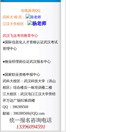
在线咨询QQ
武科大 校 区：
江汉大学校区：
武汉飞达考培教育中心
●国际信息化人才资格认证武汉考试
管理中心
●物业经理岗位证武汉报名中心
●国家职业资格申报中心
武科大校区：武汉科技大学（洪山
校区）综合楼后一栋培训楼二楼
江大校区：武汉沌口江汉大学旁经
开万达广场B2栋四楼
QQ ：396399569
邮箱：396399569@QQ.com
统一报名咨询电话
13396094591