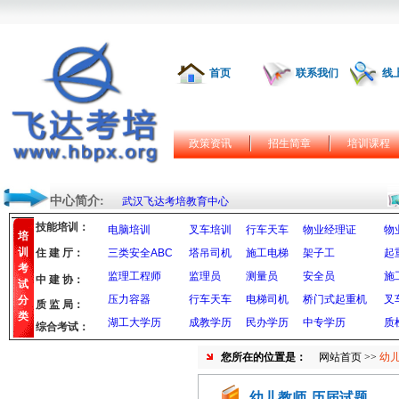
首页
联系我们
线
政策资讯
招生简章
培训课程
中心简介:
武汉飞达考培教育中心
技能培训：
电脑培训
叉车培训
行车天车
物业经理证
物
培
训
住 建 厅：
三类安全ABC
塔吊司机
施工电梯
架子工
起
考
监理工程师
监理员
测量员
安全员
施
中 建 协：
试
压力容器
行车天车
电梯司机
桥门式起重机
叉
分
质 监 局：
类
湖工大学历
成教学历
民办学历
中专学历
质
综合考试：
您所在的位置是：
网站首页
>>
幼儿
幼儿教师-历届试题