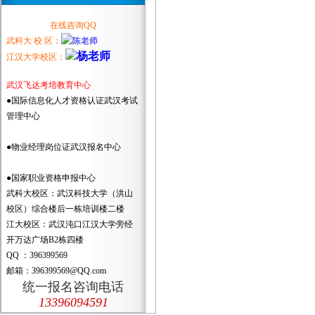
在线咨询QQ
武科大 校 区：
江汉大学校区：
武汉飞达考培教育中心
●国际信息化人才资格认证武汉考试
管理中心
●物业经理岗位证武汉报名中心
●国家职业资格申报中心
武科大校区：武汉科技大学（洪山
校区）综合楼后一栋培训楼二楼
江大校区：武汉沌口江汉大学旁经
开万达广场B2栋四楼
QQ ：396399569
邮箱：396399569@QQ.com
统一报名咨询电话
13396094591