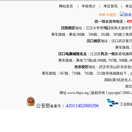
网站首页
|
学校简介
|
考证资讯
|
考
华科大校区：
40
统一报名咨询电话：
汉阳校区
地址：江汉大学旁
沌口
东风大道经开万达
乘车路线：乘坐208路、596路、202路、585路
汉口校区
地址：汉口武汉客厅G栋
乘车路线：
汉口电脑城报名点
：江汉区
民主一街
新星电脑商
乘车路线：乘坐
727路
(或 608路, 707路, 
光谷校区
地址：武汉市洪山区光谷创业街9
乘车路线：567路、718路、702路、521路等珞雄路站下
国际(家)信息化
湖北
网址:www.hbpx.org | 版权所有 Copyrig
工信部
公安部
：
42011402000296
备案号