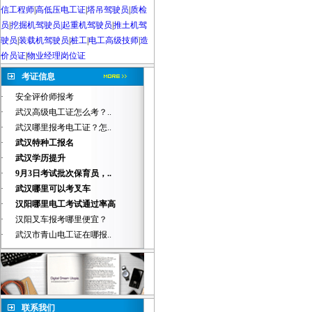
信工程师
|
高低压电工证
|
塔吊驾驶员
|
质检
员
|
挖掘机驾驶员|起重机驾驶员
|
推土机驾
驶员
|
装载机驾驶员
|
桩工
|
电工高级技师
|
造
价员证
|
物业经理岗位证
考证信息
·
安全评价师报考
·
武汉高级电工证怎么考？..
·
武汉哪里报考电工证？怎..
·
武汉特种工报名
·
武汉学历提升
·
9月3日考试批次保育员，..
·
武汉哪里可以考叉车
·
汉阳哪里电工考试通过率高
·
汉阳叉车报考哪里便宜？
·
武汉市青山电工证在哪报..
联系我们